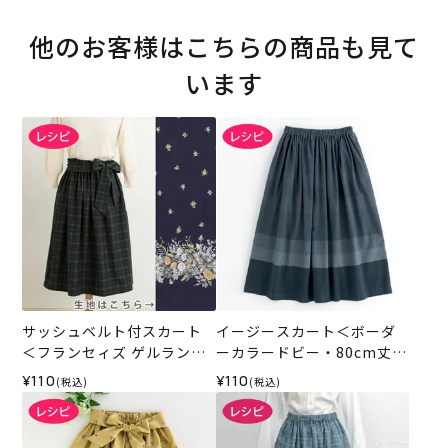
他のお客様はこちらの商品も見て
います
サッシュベルト付スカート
イージースカート＜ボーダ
＜フランセィズ ゲルランド
ーカラードビー・80cm丈＞
70cm＞（レシピ）
（レシピ）
¥110
¥110
(税込)
(税込)