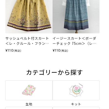
サッシュベルト付スカート
イージースカート＜ボーダ
＜レ・クルール・フランセ
ーチェック 75cm＞（レシ
ィズ ジャルデニエ 70cm＞
ピ）
¥110
¥110
(税込)
(税込)
（レシピ）
カテゴリーから探す
生地
キット