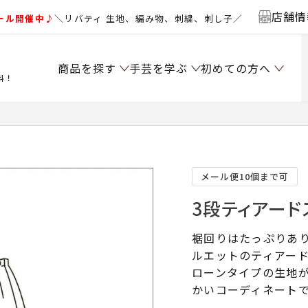
店舗情
ール開催中♪
＼リバティ 生地、編み物、刺繍、刺し子／
商品を探す
手芸を学ぶ
初めての方へ
料！
メール便10個まで可
3段ティアード
裾回りはたっぷりあ
ルエットのティアー
ローンタイプの生地
かいコーディネート