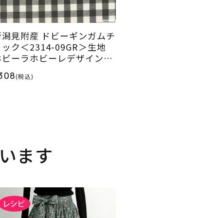
新潟見附産 ドビーギンガムチ
ック＜2314-09GR＞生地
ホビーラホビーレデザインコ
レクション
308
(税込)
います