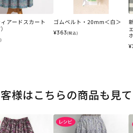
ティアードスカート
ゴムベルト・20mm＜白＞
ピ）
ェ
¥363
(税込)
)
¥
お客様はこちらの商品も見て