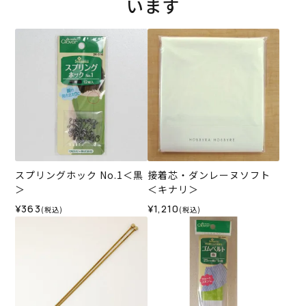
います
スプリングホック No.1＜黒
接着芯・ダンレーヌソフト
＞
＜キナリ＞
¥363
¥1,210
(税込)
(税込)