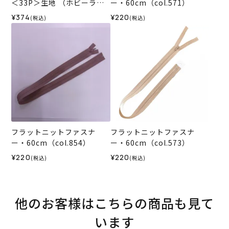
＜33P＞生地 （ホビーラホ
ー・60cm（col.571）
ビーレオリジナル）2026ES
¥374
¥220
(税込)
(税込)
フラットニットファスナ
フラットニットファスナ
ー・60cm（col.854）
ー・60cm（col.573）
¥220
¥220
(税込)
(税込)
他のお客様はこちらの商品も見て
います