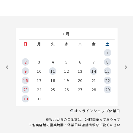
8月
土
日
月
火
水
木
金
土
5
1
2
2
3
4
5
6
7
8
9
9
10
11
12
13
14
15
6
16
17
18
19
20
21
22
23
24
25
26
27
28
29
30
31
オンラインショップ休業日
※Webからのご注文は、24時間承っております
※各実店舗の営業時間・休業日は
店舗情報
をご覧ください