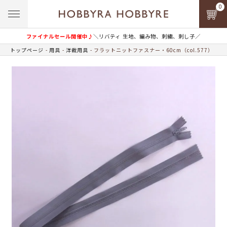
0
ファイナルセール開催中♪
＼リバティ 生地、編み物、刺繍、刺し子／
トップページ
用具
洋裁用具
フラットニットファスナー・60cm（col.577）