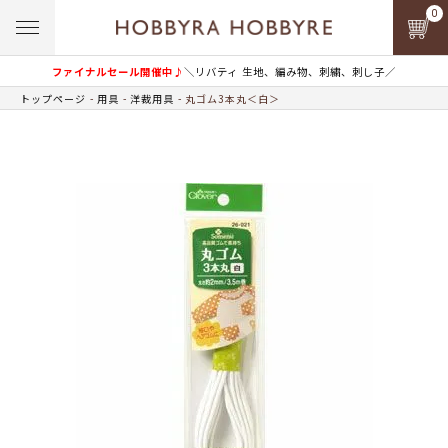
0
ファイナルセール開催中♪
＼リバティ 生地、編み物、刺繍、刺し子／
トップページ
用具
洋裁用具
丸ゴム3本丸＜白＞