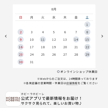
8月
土
日
月
火
水
木
金
土
5
1
2
2
3
4
5
6
7
8
9
9
10
11
12
13
14
15
6
16
17
18
19
20
21
22
23
24
25
26
27
28
29
30
31
オンラインショップ休業日
※Webからのご注文は、24時間承っております
※各実店舗の営業時間・休業日は
店舗情報
をご覧ください
ホビーラホビーレ
公式アプリで最新情報をお届け！
サクサク見られて、楽しいお買い物♪