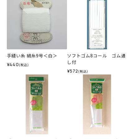
手縫い糸 絹糸9号＜白＞
ソフトゴム8コール ゴム通
し付
¥440
(税込)
¥572
(税込)