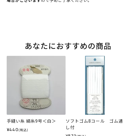
場合がございます
ので予めご了承ください。
あなたにおすすめの商品
手縫い糸 絹糸9号＜白＞
ソフトゴム8コール ゴム通
し付
¥440
(税込)
¥572