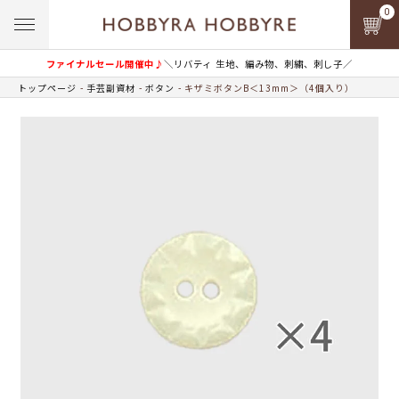
0
ファイナルセール開催中♪
＼リバティ 生地、編み物、刺繍、刺し子／
トップページ
手芸副資材
ボタン
キザミボタンB＜13mm＞（4個入り）