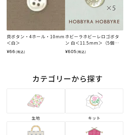
貝ボタン・4ホール・10mm
ホビーラホビーレロゴボタ
＜白＞
ン 白＜11.5mm＞（5個入
り）
¥66
¥605
(税込)
(税込)
カテゴリーから探す
生地
キット