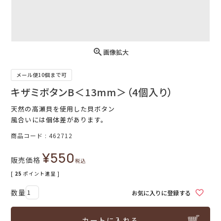
画像拡大
メール便10個まで可
キザミボタンB＜13mm＞（4個入り）
天然の高瀬貝を使用した貝ボタン
風合いには個体差があります。
商品コード
462712
¥
550
販売価格
税込
[
25
ポイント進呈 ]
お気に入りに登録する
カートに入れる