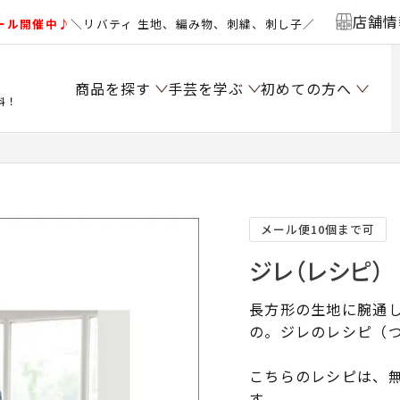
店舗情
ール開催中♪
＼リバティ 生地、編み物、刺繍、刺し子／
商品を探す
手芸を学ぶ
初めての方へ
料！
メール便10個まで可
ジレ（レシピ）
長方形の生地に腕通
の。ジレのレシピ（
こちらのレシピは、無
す。