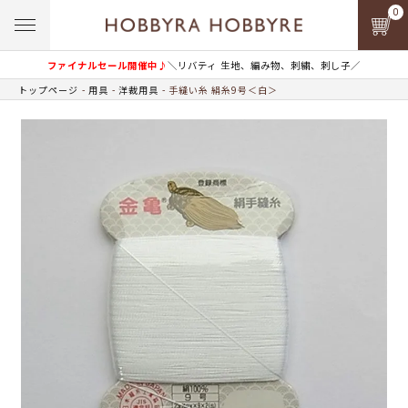
0
ファイナルセール開催中♪
＼リバティ 生地、編み物、刺繍、刺し子／
トップページ
用具
洋裁用具
手縫い糸 絹糸9号＜白＞