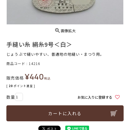
画像拡大
手縫い糸 絹糸9号＜白＞
じょうぶで縫いやすい、普通地の地縫い・まつり用。
商品コード
14216
¥
440
販売価格
税込
[
20
ポイント進呈 ]
お気に入りに登録する
カートに入れる