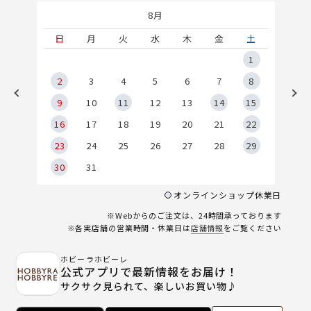
8月
土
日
月
火
水
木
金
土
5
1
2
2
3
4
5
6
7
8
9
9
10
11
12
13
14
15
6
16
17
18
19
20
21
22
23
24
25
26
27
28
29
30
31
オンラインショップ休業日
※Webからのご注文は、24時間承っております
※各実店舗の営業時間・休業日は
店舗情報
をご覧ください
ホビーラホビーレ
公式アプリで最新情報をお届け！
サクサク見られて、楽しいお買い物♪