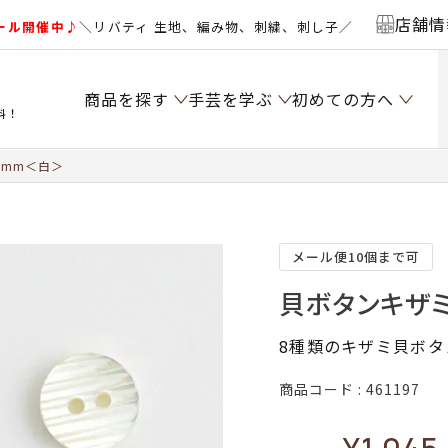
店舗情
ール開催中♪
＼リバティ 生地、編み物、刺繍、刺し子／
商品を探す
手芸を学ぶ
初めての方へ
料！
5mm＜白＞
メール便10個まで可
貝ボタンキザミ
8種類のキザミ貝ボ
商品コード
461197