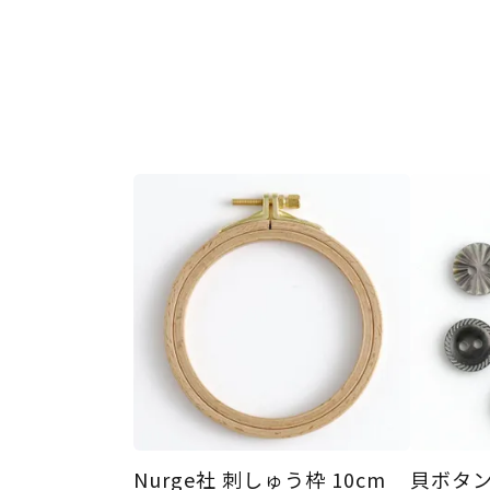
Nurge社 刺しゅう枠 10cm
貝ボタン