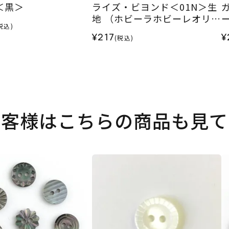
m＜黒＞
ライズ・ビヨンド＜01N＞生
地 （ホビーラホビーレオリジ
税込)
ナルカラー）2024SS
2
¥217
¥
(税込)
お客様はこちらの商品も見て