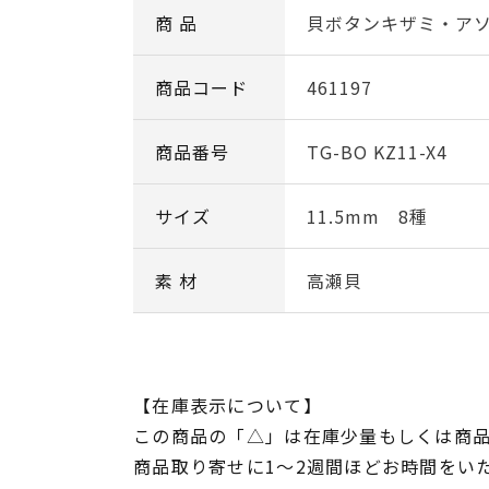
商 品
貝ボタンキザミ・アソー
商品コード
461197
商品番号
TG-BO KZ11-X4
サイズ
11.5mm 8種
素 材
高瀬貝
【在庫表示について】
この商品の「△」は在庫少量もしくは商
商品取り寄せに1～2週間ほどお時間をい