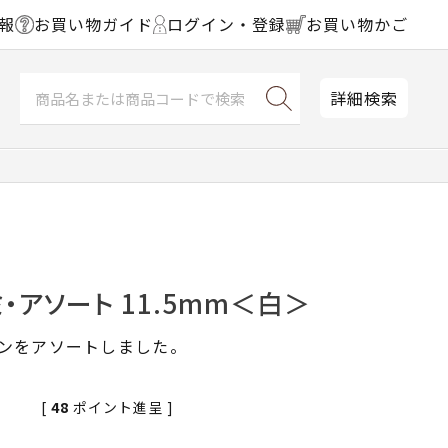
報
お買い物ガイド
ログイン・登録
お買い物かご
詳細検索
・アソート 11.5mm＜白＞
タンをアソートしました。
[
48
ポイント進呈 ]