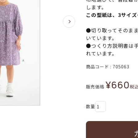
します。
この型紙は、3サイ
●切り取ってそのま
いています。
●つくり方説明書は
れています。
商品コード
705063
¥
660
販売価格
税