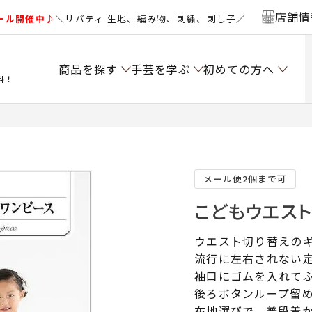
店舗情
ール開催中♪
＼リバティ 生地、編み物、刺繍、刺し子／
商品を探す
手芸を学ぶ
初めての方へ
料！
メール便2個まで可
こどもウエスト
ウエスト切り替えの
流行に左右されない
袖口にゴムを入れて
後ろボタンループ留
布地選びで、普段着