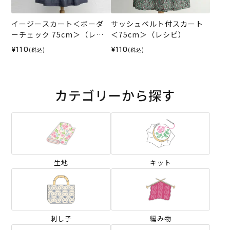
イージースカート＜ボーダ
サッシュベルト付スカート
ーチェック 75cm＞（レシ
＜75cm＞（レシピ）
ピ）
¥110
¥110
(税込)
(税込)
カテゴリーから探す
生地
キット
刺し子
編み物