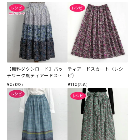
【無料ダウンロード】パッ
ティアードスカート（レシ
チワーク風ティアードスカ
ピ）
ート（レシピ）
¥0
¥110
(税込)
(税込)