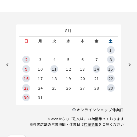
8月
土
日
月
火
水
木
金
土
5
1
2
2
3
4
5
6
7
8
9
9
10
11
12
13
14
15
6
16
17
18
19
20
21
22
23
24
25
26
27
28
29
30
31
オンラインショップ休業日
※Webからのご注文は、24時間承っております
※各実店舗の営業時間・休業日は
店舗情報
をご覧ください