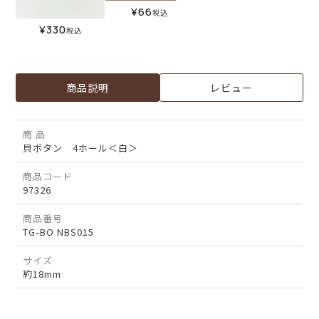
¥
66
税込
¥
330
税込
商品説明
レビュー
商 品
貝ボタン 4ホール＜白＞
商品コード
97326
商品番号
TG-BO NBS015
サイズ
約18mm