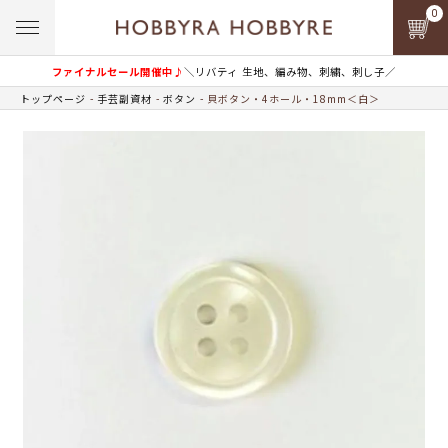
0
ファイナルセール開催中♪
＼リバティ 生地、編み物、刺繍、刺し子／
トップページ
手芸副資材
ボタン
貝ボタン・4ホール・18mm＜白＞