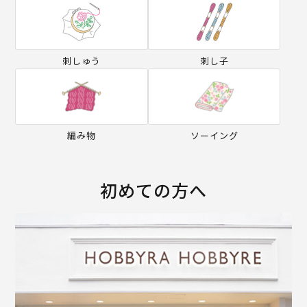
刺しゅう
刺し子
編み物
ソーイング
初めての方へ