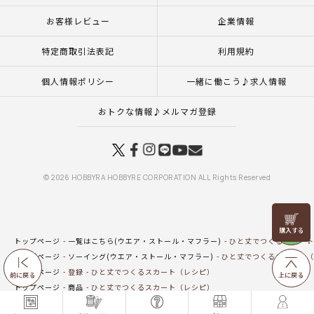
お客様レビュー
企業情報
特定商取引法表記
利用規約
個人情報ポリシー
一緒に働こう♪求人情報
おトクな情報♪メルマガ登録
© 2026 HOBBYRA HOBBYRE CORPORATION ALL Rights Reserved
リリヤン
フェア
トップページ
一覧はこちら(ウエア・ストール・マフラー)
ひと丈でつくるスカート
トップページ
ソーイング(ウエア・ストール・マフラー)
ひと丈でつくるスカート（
トップページ
登録
ひと丈でつくるスカート（レシピ）
前に戻る
上に戻る
トップページ
商品
ひと丈でつくるスカート（レシピ）
トップページ
カテゴリー
アートコレクション
ひと丈でつくるスカート（レシピ）