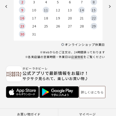
2
2
3
4
5
6
7
8
9
9
10
11
12
13
14
15
6
16
17
18
19
20
21
22
23
24
25
26
27
28
29
30
31
オンラインショップ休業日
※Webからのご注文は、24時間承っております
※各実店舗の営業時間・休業日は
店舗情報
をご覧ください
ホビーラホビーレ
公式アプリで最新情報をお届け！
サクサク見られて、楽しいお買い物♪
詳しくはこちら
お買い物ガイド
マイページ