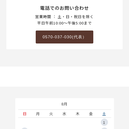
電話でのお問い合わせ
営業時間 ： 土・日・祝日を除く
平日午前10:00～午後5:00まで
0570-037-030(代表）
8月
土
日
月
火
水
木
金
土
5
1