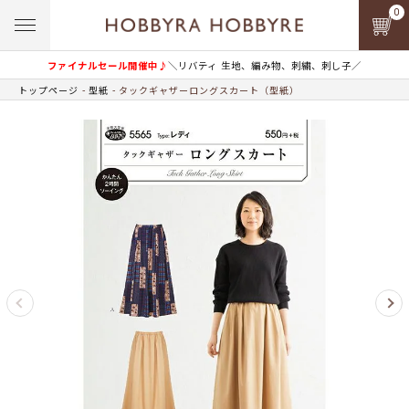
0
ファイナルセール開催中♪
＼リバティ 生地、編み物、刺繍、刺し子／
トップページ
型紙
タックギャザーロングスカート（型紙）