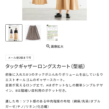
画像拡大
メール便2個まで可
タックギャザーロングスカート（型紙）
前後に入れた8つのタックがふんわりボリュームを出しているウ
エストオールゴムのギャザースカート。
足首が見えるロング丈で、Aはポケットなしの簡単シンプルデザ
イン、Bは脇縫い目利用のポケット付き。
適した布：ソフト感のある中肉程度の布地（綿麻/先染/ダブル
ガーゼ/チノ/リネン/化合繊）