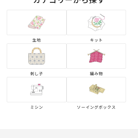
生地
キット
刺し子
編み物
ミシン
ソーイングボックス