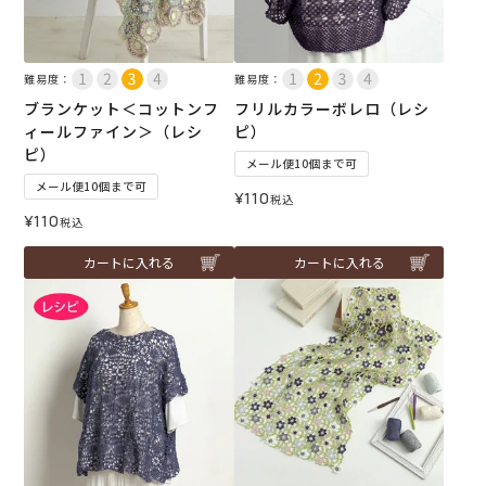
難易度：
難易度：
ブランケット＜コットンフ
フリルカラーボレロ（レシ
ィールファイン＞（レシ
ピ）
ピ）
メール便10個まで可
メール便10個まで可
¥
110
税込
¥
110
税込
カートに入れる
カートに入れる