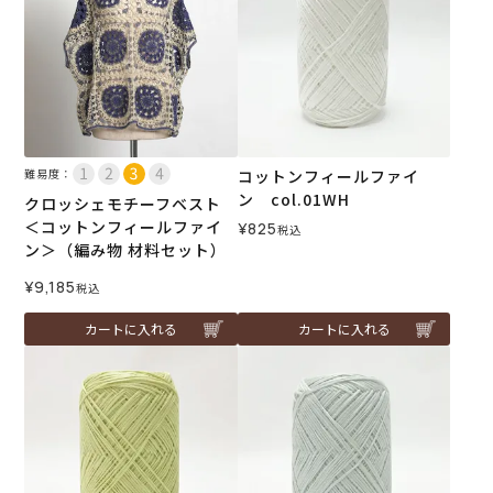
難易度：
コットンフィールファイ
ン col.01WH
クロッシェモチーフベスト
＜コットンフィールファイ
¥
825
税込
ン＞（編み物 材料セット）
¥
9,185
税込
カートに入れる
カートに入れる