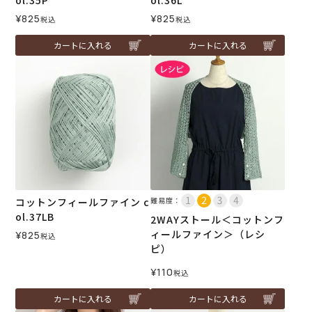
¥
825
¥
825
税込
税込
カートに入れる
カートに入れる
コットンフィールファイン c
難易度：
ol.37LB
2WAYストール＜コットンフ
ィールファイン＞（レシ
¥
825
税込
ピ）
¥
110
税込
カートに入れる
カートに入れる