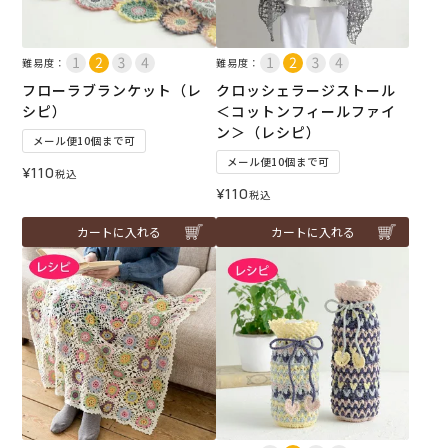
難易度：
難易度：
フローラブランケット（レ
クロッシェラージストール
シピ）
＜コットンフィールファイ
ン＞（レシピ）
メール便10個まで可
メール便10個まで可
¥
110
税込
¥
110
税込
カートに入れる
カートに入れる