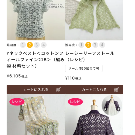
難易度：
難易度：
Yネックベスト＜コットンフ
レーシーリーフストール
ィールファイン21B＞（編み
（レシピ）
物 材料セット）
メール便10個まで可
¥
6,105
税込
¥
110
税込
カートに入れる
カートに入れる