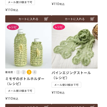
メール便10個まで可
¥
110
税込
¥
110
税込
カートに入れる
カートに入れる
難易度：
パインエジングストール
（レシピ）
ミモザのボトルホルダー
（レシピ）
メール便10個まで可
メール便10個まで可
¥
110
税込
¥
110
税込