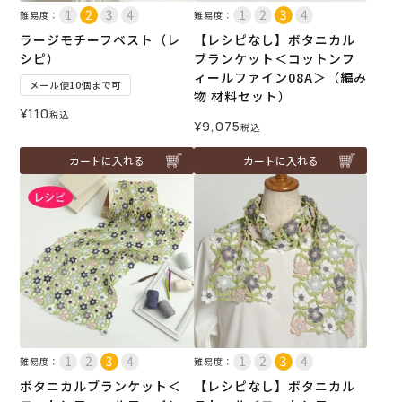
難易度：
難易度：
ラージモチーフベスト（レ
【レシピなし】ボタニカル
シピ）
ブランケット＜コットンフ
ィールファイン08A＞（編み
メール便10個まで可
物 材料セット）
¥
110
税込
¥
9,075
税込
カートに入れる
カートに入れる
難易度：
難易度：
ボタニカルブランケット＜
【レシピなし】ボタニカル