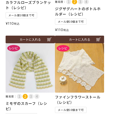
カラフルローズブランケッ
難易度：
ト（レシピ）
ジグザグハートのボトルホ
ルダー（レシピ）
メール便10個まで可
メール便10個まで可
¥
110
税込
¥
110
税込
カートに入れる
カートに入れる
難易度：
ファインフラワーストール
（レシピ）
ミモザのスカーフ（レシ
ピ）
メール便10個まで可