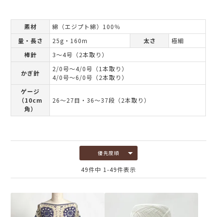
素材
綿（エジプト綿）100％
量・長さ
25g・160m
太さ
極細
棒針
3～4号（2本取り）
2/0号～4/0号（1本取り）
かぎ針
4/0号～6/0号（2本取り）
ゲージ
（10cm
26～27目・36～37段（2本取り）
角）
優先度順
49
件中
1
-
49
件表示