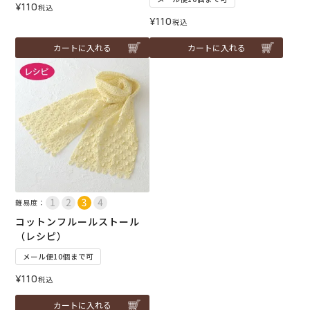
¥
110
税込
¥
110
税込
カートに入れる
カートに入れる
難易度：
コットンフルールストール
（レシピ）
メール便10個まで可
¥
110
税込
カートに入れる