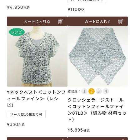
¥
4,950
税込
¥
110
税込
カートに入れる
カートに入れる
Yネックベスト＜コットンフ
難易度：
ィールファイン＞（レシ
クロッシェラージストール
ピ）
＜コットンフィールファイ
ン07LB＞（編み物 材料セッ
メール便10個まで可
ト）
¥
330
税込
¥
5,885
税込