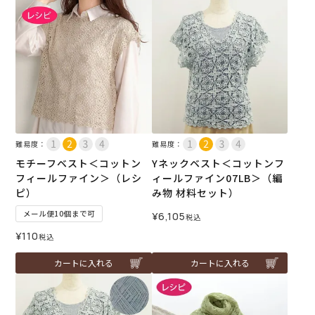
難易度：
難易度：
モチーフベスト＜コットン
Yネックベスト＜コットンフ
フィールファイン＞（レシ
ィールファイン07LB＞（編
ピ）
み物 材料セット）
メール便10個まで可
¥
6,105
税込
¥
110
税込
カートに入れる
カートに入れる