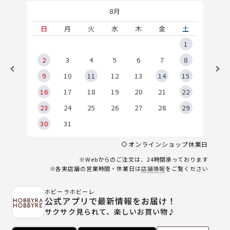
8月
土
日
月
火
水
木
金
土
5
1
2
2
3
4
5
6
7
8
9
9
10
11
12
13
14
15
6
16
17
18
19
20
21
22
23
24
25
26
27
28
29
30
31
オンラインショップ休業日
※Webからのご注文は、24時間承っております
※各実店舗の営業時間・休業日は
店舗情報
をご覧ください
ホビーラホビーレ
公式アプリで最新情報をお届け！
サクサク見られて、楽しいお買い物♪