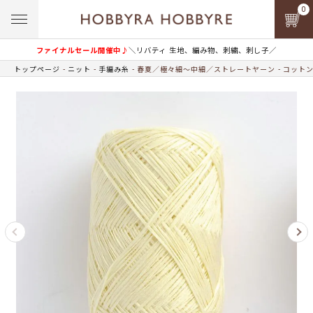
0
ファイナルセール開催中♪
＼リバティ 生地、編み物、刺繍、刺し子／
トップページ
ニット
手編み糸
春夏／極々細～中細／ストレートヤーン
コットン