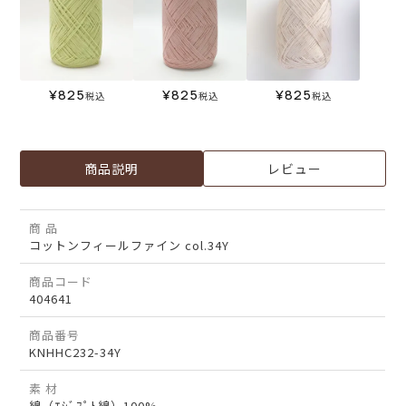
¥
825
¥
825
¥
825
税込
税込
税込
商品説明
レビュー
商 品
コットンフィールファイン col.34Y
商品コード
404641
商品番号
KNHHC232-34Y
素 材
綿（ｴｼﾞﾌﾟﾄ綿）100%