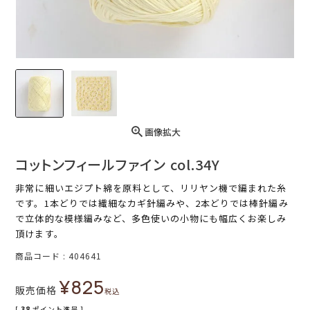
画像拡大
コットンフィールファイン col.34Y
非常に細いエジプト綿を原料として、リリヤン機で編まれた糸
です。1本どりでは繊細なカギ針編みや、2本どりでは棒針編み
で立体的な模様編みなど、多色使いの小物にも幅広くお楽しみ
頂けます。
商品コード
404641
¥
825
販売価格
税込
[
38
ポイント進呈 ]