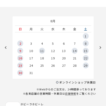
8月
土
日
月
火
水
木
金
土
5
1
2
2
3
4
5
6
7
8
9
9
10
11
12
13
14
15
6
16
17
18
19
20
21
22
23
24
25
26
27
28
29
30
31
オンラインショップ休業日
※Webからのご注文は、24時間承っております
※各実店舗の営業時間・休業日は
店舗情報
をご覧ください
ホビーラホビーレ