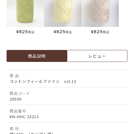
¥
825
¥
825
¥
825
税込
税込
税込
商品説明
レビュー
商 品
コットンフィールファイン col.13
商品コード
20500
商品番号
KN-HHC 23213
素 材