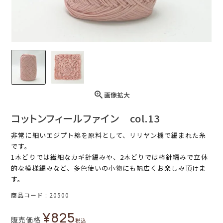
画像拡大
コットンフィールファイン col.13
非常に細いエジプト綿を原料として、リリヤン機で編まれた糸
です。
1本どりでは繊細なカギ針編みや、2本どりでは棒針編みで立体
的な模様編みなど、多色使いの小物にも幅広くお楽しみ頂けま
す。
商品コード
20500
¥
825
販売価格
税込