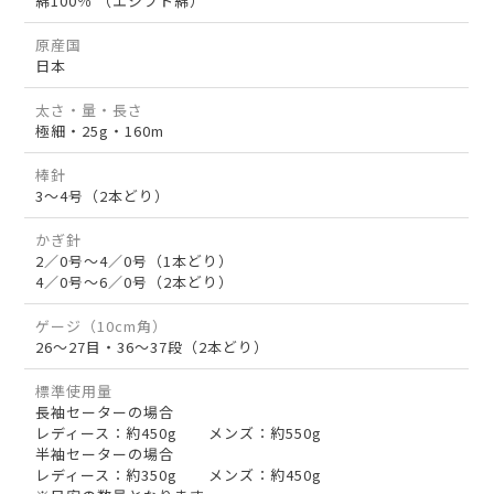
綿100％ （エジプト綿）
原産国
日本
太さ・量・長さ
極細・25g・160m
棒針
3～4号（2本どり）
かぎ針
2／0号～4／0号（1本どり）
4／0号～6／0号（2本どり）
ゲージ（10cm角）
26～27目・36～37段（2本どり）
標準使用量
長袖セーターの場合
レディース：約450g メンズ：約550g
半袖セーターの場合
レディース：約350g メンズ：約450g