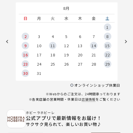
8月
土
日
月
火
水
木
金
土
5
1
2
2
3
4
5
6
7
8
9
9
10
11
12
13
14
15
6
16
17
18
19
20
21
22
23
24
25
26
27
28
29
30
31
オンラインショップ休業日
※Webからのご注文は、24時間承っております
※各実店舗の営業時間・休業日は
店舗情報
をご覧ください
ホビーラホビーレ
公式アプリで最新情報をお届け！
サクサク見られて、楽しいお買い物♪