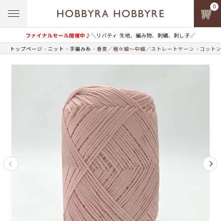
0
ファイナルセール開催中♪
＼リバティ 生地、編み物、刺繍、刺し子／
トップページ
ニット
手編み糸
春夏／極々細～中細／ストレートヤーン
コットン