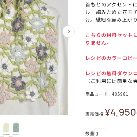
首もとのアクセント
ル。編みためた花モ
け。繊細な編み上が
こちらの材料セットに
りません。
レシピのカラーコピー
レシピの無料ダウン
（ご利用には簡単な
商品コード
405961
¥
4,950
販売価格