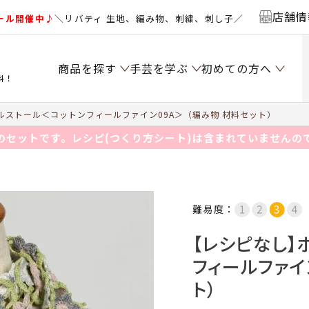
店舗情
ール開催中♪
＼リバティ 生地、編み物、刺繍、刺し子／
商品を探す
手芸を学ぶ
初めての方へ
料！
ストール＜コットンフィールファイン09A＞（編み物 材料セット）
のセットです。レシピ(つくり方シート)は含まれていませんの
難易度：
【レシピなし】
フィールファイ
ト）