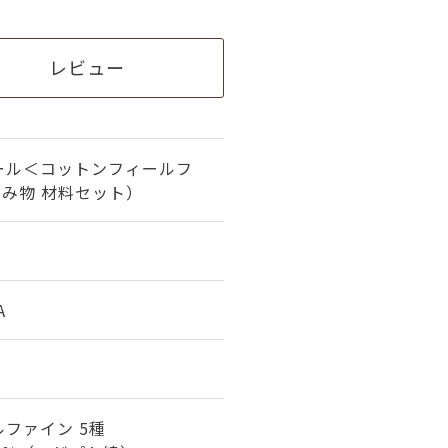
レビュー
ール＜コットンフィールフ
編み物 材料セット）
A
ファイン 5種