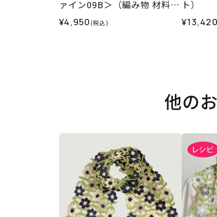
ァイン09B＞（編み物 材料セ
ト）
ット）
¥4,950
¥13,42
(税込)
他の