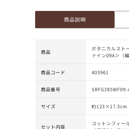
商品説明
ボタニカルスト
商品
ァイン09A＞（
商品コード
405961
商品番号
SRFG385WF09-
サイズ
約123×17.5cm
コットンフィール
セット内容