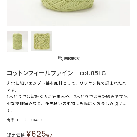
画像拡大
コットンフィールファイン col.05LG
非常に細いエジプト綿を原料として、リリヤン機で編まれた糸
です。
1本どりでは繊細なカギ針編みや、2本どりでは棒針編みで立体
的な模様編みなど、多色使いの小物にも幅広くお楽しみ頂けま
す。
商品コード
20492
¥
825
販売価格
税込