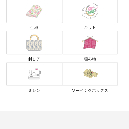
生地
キット
刺し子
編み物
ミシン
ソーイングボックス