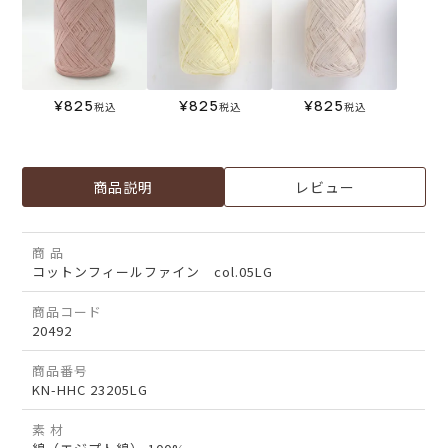
¥
825
¥
825
¥
825
税込
税込
税込
商品説明
レビュー
商 品
コットンフィールファイン col.05LG
商品コード
20492
商品番号
KN-HHC 23205LG
素 材