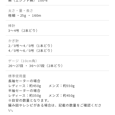
綿（エジプト綿） 100%
太さ・量・長さ
極細 ・25g ・ 160m
棒針
3～4号（2本どり）
かぎ針
2／0号～4／0号（1本どり）
4／0号～6／0号（2本どり）
ゲージ（10cm角）
26～27目 ・ 36～37段（2本どり）
標準使用量
長袖セーターの場合
レディース：約450g メンズ：約550g
半袖セーターの場合
レディース：約350g メンズ：約450g
※目安の数量となります。
編み図やレシピがある場合は、記載の数量をご確認くださ
い。