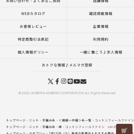
お問い合わせ - よくあるご質問
店舗情報
WEBカタログ
雑誌掲載情報
お客様レビュー
企業情報
特定商取引法表記
利用規約
個人情報ポリシー
一緒に働こう♪求人情報
おトクな情報♪メルマガ登録
© 2026 HOBBYRA HOBBYRE CORPORATION ALL Rights Reserved
トップページ
ニット
手編み糸
＜極細～中細＞糸一覧
コットンフィールファイン c
トップページ
ニット
手編み糸
綿
コットンフィールファイン col.05LG
リリヤン
トップページ
カテゴリー
2月10日（火）発売の新商品＆おすすめ商品
コットンフィ