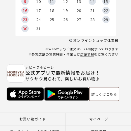
9
9
10
11
12
13
14
15
6
16
17
18
19
20
21
22
23
24
25
26
27
28
29
30
31
オンラインショップ休業日
※Webからのご注文は、24時間承っております
※各実店舗の営業時間・休業日は
店舗情報
をご覧ください
ホビーラホビーレ
公式アプリで最新情報をお届け！
サクサク見られて、楽しいお買い物♪
詳しくはこちら
お買い物ガイド
マイページ