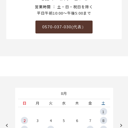
営業時間 ： 土・日・祝日を除く
平日午前10:00～午後5:00まで
0570-037-030(代表）
8月
土
日
月
火
水
木
金
土
5
1
2
2
3
4
5
6
7
8