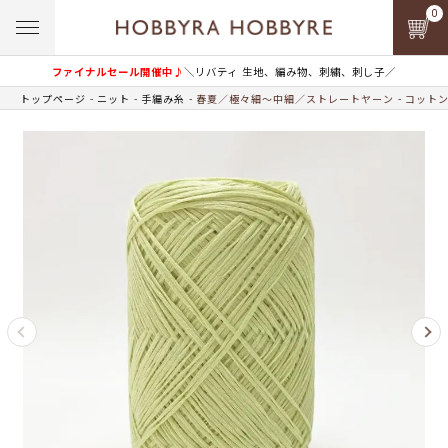
0
ファイナルセール開催中♪
＼リバティ 生地、編み物、刺繍、刺し子／
トップページ
ニット
手編み糸
春夏／極々細～中細／ストレートヤーン
コットン