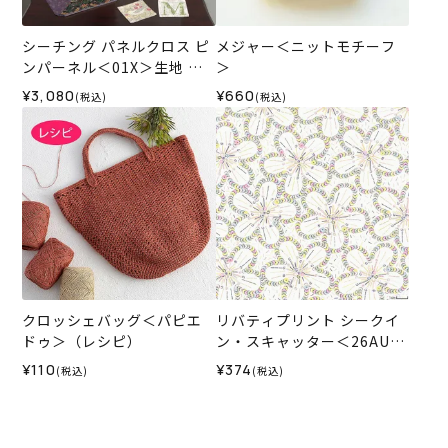
シーチング パネルクロス ピ
メジャー＜ニットモチーフ
ンパーネル＜01X＞生地 ホ
＞
ビーラホビーレデザインコ
¥3,080
¥660
(税込)
(税込)
レクション
クロッシェバッグ＜パピエ
リバティプリント シークイ
ドゥ＞（レシピ）
ン・スキャッター＜26AU＞
生地 （リバティ・ファブリ
¥110
¥374
(税込)
(税込)
ックス）2026SS