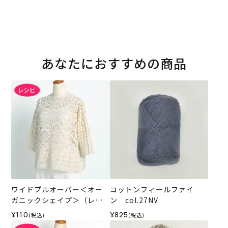
あなたにおすすめの商品
ワイドプルオーバー＜オー
コットンフィールファイ
ガニックシェイプ＞（レシ
ン col.27NV
ピ）
¥110
¥825
(税込)
(税込)