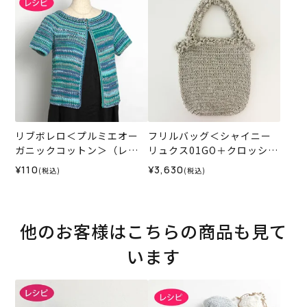
リブボレロ＜プルミエオー
フリルバッグ＜シャイニー
ガニックコットン＞（レシ
リュクス01GO＋クロッシュ
ピ）
コットン42IV＞（編み物 材
¥110
¥3,630
(税込)
(税込)
料セット）
他のお客様はこちらの商品も見て
います