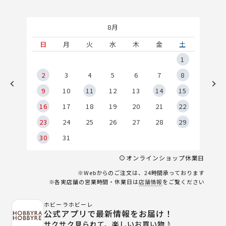
8月
土
日
月
火
水
木
金
土
5
1
2
2
3
4
5
6
7
8
9
9
10
11
12
13
14
15
6
16
17
18
19
20
21
22
23
24
25
26
27
28
29
30
31
オンラインショップ休業日
※Webからのご注文は、24時間承っております
※各実店舗の営業時間・休業日は
店舗情報
をご覧ください
ホビーラホビーレ
公式アプリで最新情報をお届け！
サクサク見られて、楽しいお買い物♪