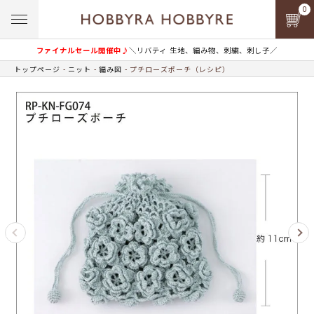
0
ファイナルセール開催中♪
＼リバティ 生地、編み物、刺繍、刺し子／
トップページ
ニット
編み図
プチローズポーチ（レシピ）