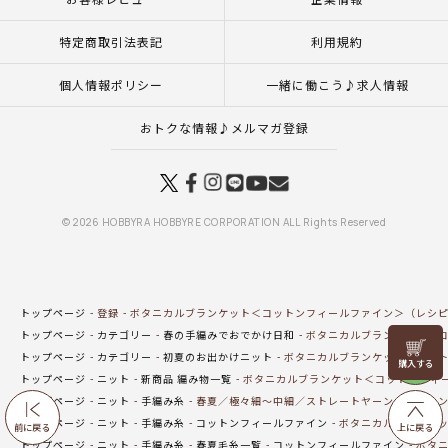
特定商取引法表記
利用規約
個人情報ポリシー
一緒に働こう♪求人情報
おトクな情報♪メルマガ登録
© 2026 HOBBYRA HOBBYRE CORPORATION ALL Rights Reserved
トップページ
登録
ボタニカルブランケット＜コットンフィールファイン＞（レシ
トップページ
カテゴリー
春の手編みでおでかけ日和
ボタニカルブランケット＜コ
リリヤン
トップページ
カテゴリー
初夏のお出かけニット
ボタニカルブランケット＜コット
フェア
トップページ
ニット
新商品 編み物一覧
ボタニカルブランケット＜コットンフィ
トップページ
ニット
手編み糸
春夏／極々細～中細／ストレートヤーン
コットン
トップページ
ニット
手編み糸
コットンフィールファイン
ボタニカルブランケッ
前に戻る
上に戻る
トップページ
ニット
手編み糸
春夏毛糸一覧
コットンフィールファイン
ボタニ