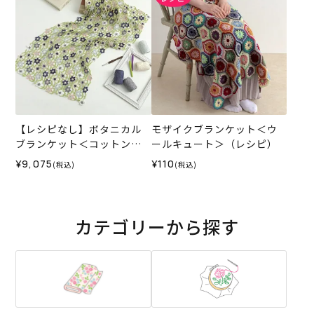
【レシピなし】ボタニカル
モザイクブランケット＜ウ
ブランケット＜コットンフ
ールキュート＞（レシピ）
ィールファイン08A＞（編み
¥9,075
¥110
(税込)
(税込)
物 材料セット）
カテゴリーから探す