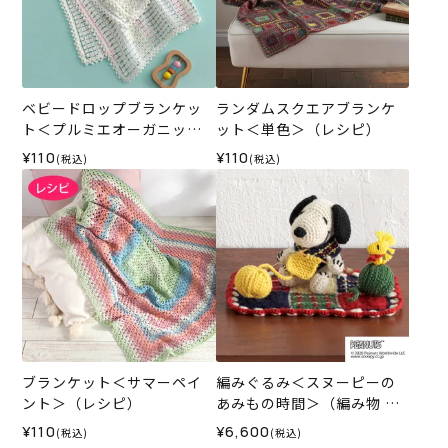
ベビードロップブランケッ
ランダムスクエアブランケ
ト＜プルミエオーガニック
ット＜単色＞（レシピ）
コットン＞（レシピ）
¥110
¥110
(税込)
(税込)
ブランケット＜サマーペイ
編みぐるみ＜スヌーピーの
ント＞（レシピ）
あみもの時間＞（編み物 材
料セット）
¥110
¥6,600
(税込)
(税込)