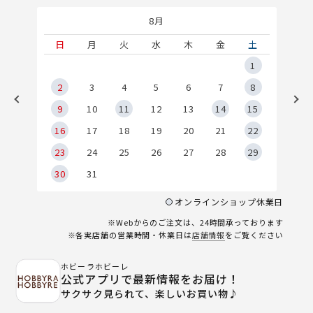
8月
土
日
月
火
水
木
金
土
5
1
2
2
3
4
5
6
7
8
9
9
10
11
12
13
14
15
6
16
17
18
19
20
21
22
23
24
25
26
27
28
29
30
31
オンラインショップ休業日
※Webからのご注文は、24時間承っております
※各実店舗の営業時間・休業日は
店舗情報
をご覧ください
ホビーラホビーレ
公式アプリで最新情報をお届け！
サクサク見られて、楽しいお買い物♪