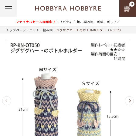
0
ファイナルセール開催中♪
＼リバティ 生地、編み物、刺繍、刺し子／
トップページ
ニット
編み図
ジグザグハートのボトルホルダー（レシピ）