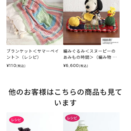
ブランケット＜サマーペイ
編みぐるみ＜スヌーピーの
ント＞（レシピ）
あみもの時間＞（編み物 材
料セット）
¥110
¥6,600
(税込)
(税込)
他のお客様はこちらの商品も見て
います