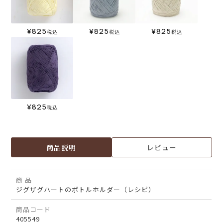
¥
825
¥
825
¥
825
税込
税込
税込
¥
825
税込
商品説明
レビュー
商 品
ジグザグハートのボトルホルダー（レシピ）
商品コード
405549