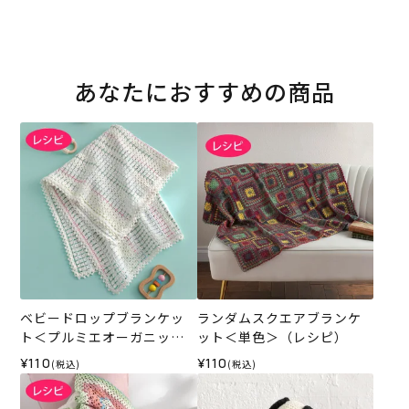
あなたにおすすめの商品
ベビードロップブランケッ
ランダムスクエアブランケ
ト＜プルミエオーガニック
ット＜単色＞（レシピ）
コットン＞（レシピ）
¥110
¥110
(税込)
(税込)