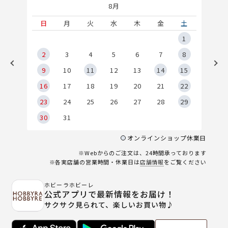
8月
土
日
月
火
水
木
金
土
5
1
2
2
3
4
5
6
7
8
9
9
10
11
12
13
14
15
6
16
17
18
19
20
21
22
23
24
25
26
27
28
29
30
31
オンラインショップ休業日
※Webからのご注文は、24時間承っております
※各実店舗の営業時間・休業日は
店舗情報
をご覧ください
ホビーラホビーレ
公式アプリで最新情報をお届け！
サクサク見られて、楽しいお買い物♪