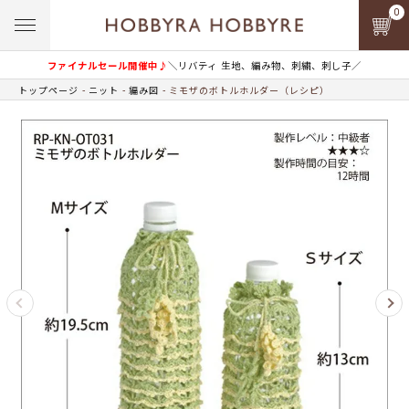
0
ファイナルセール開催中♪
＼リバティ 生地、編み物、刺繍、刺し子／
トップページ
ニット
編み図
ミモザのボトルホルダー（レシピ）