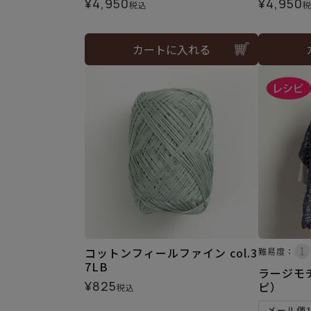
¥
4,950
¥
4,950
税込
カートに入れる
コットンフィールファイン col.3
難易度：
7LB
ラージモ
¥
825
ピ）
税込
メール便