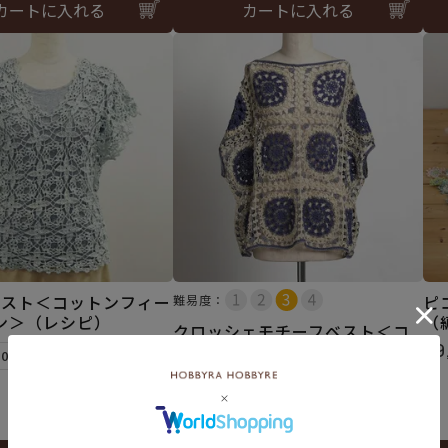
カートに入れる
カートに入れる
ベスト＜コットンフィー
ピ
難易度：
ン＞（レシピ）
（
クロッシェモチーフベスト＜コ
¥
9
ットンフィールファイン＞（編
10個まで可
み物 材料セット）
¥
9,185
税込