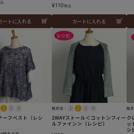
税込
¥
110
税込
カートに入れる
カートに入れる
難易度：
難
チーフベスト（レシ
2WAYストール＜コットンフィー
ク
ルファイン＞（レシピ）
ッ
シ
10個まで可