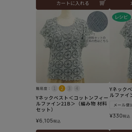
カートに入れる
Yネック
難易度：
ルファイ
Yネックベスト＜コットンフィー
ルファイン21B＞（編み物 材料
メール便
セット）
¥
330
税込
¥
6,105
税込