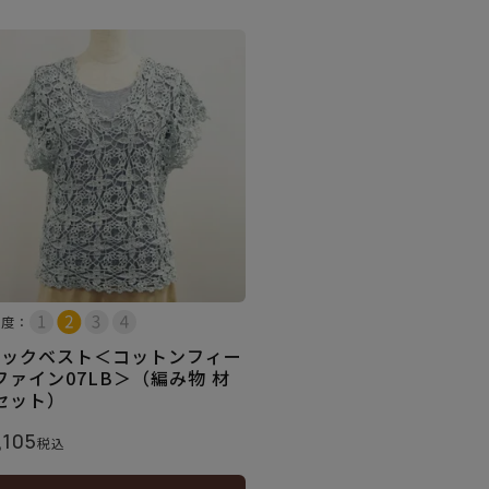
易度：
ネックベスト＜コットンフィー
ファイン07LB＞（編み物 材
セット）
,105
税込