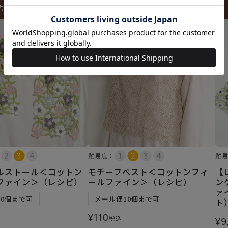
カートに入れる
カートに入れる
難易度：
難
ルストール＜コットン
モチーフベスト＜コットンフィ
【
ファイン＞（レシピ）
ールファイン＞（レシピ）
ン
ァ
10個まで可
メール便10個まで可
ト
¥
110
税込
¥
9