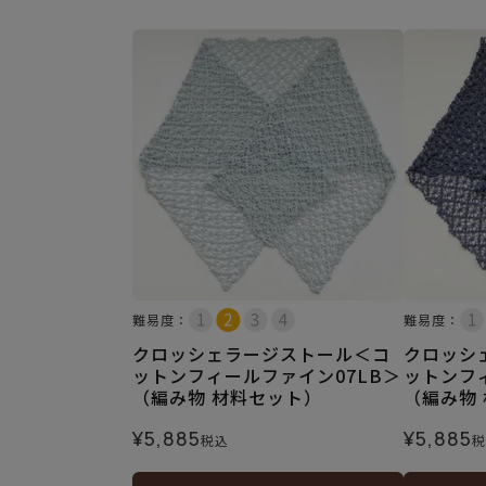
難易度：
難易度：
クロッシェラージストール＜コ
クロッシ
ットンフィールファイン07LB＞
ットンフ
（編み物 材料セット）
（編み物
¥
5,885
¥
5,885
税込
税