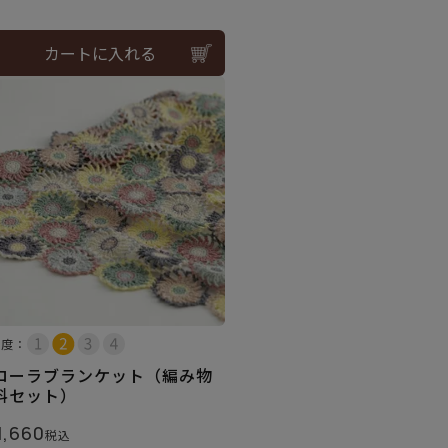
カートに入れる
易度：
ローラブランケット（編み物
料セット）
1,660
税込