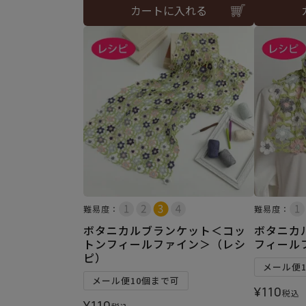
カートに入れる
難易度：
難易度：
ボタニカルブランケット＜コッ
ボタニカ
トンフィールファイン＞（レシ
フィール
ピ）
メール便
メール便10個まで可
¥
110
税込
¥
110