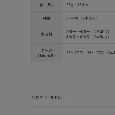
量・長さ
25g・160m
棒針
3～4号（2本取り）
2/0号～4/0号（1本取り）
かぎ針
4/0号～6/0号（2本取り）
ゲージ
26～27目・36～37段（2
（10cm角）
49
件中
1
-
49
件表示