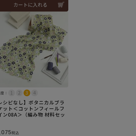
カートに入れる
易度：
レシピなし】ボタニカルブラ
ケット＜コットンフィールフ
イン08A＞（編み物 材料セッ
）
,075
税込