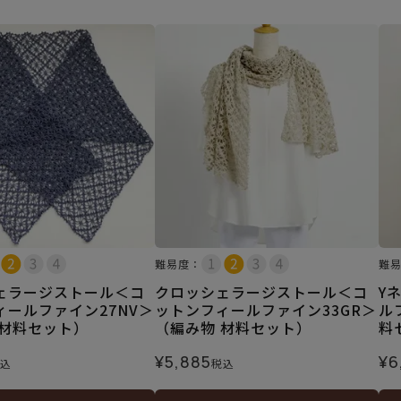
難易度：
難
ェラージストール＜コ
クロッシェラージストール＜コ
Y
ィールファイン27NV＞
ットンフィールファイン33GR＞
ル
 材料セット）
（編み物 材料セット）
料
¥
5,885
¥
6
込
税込