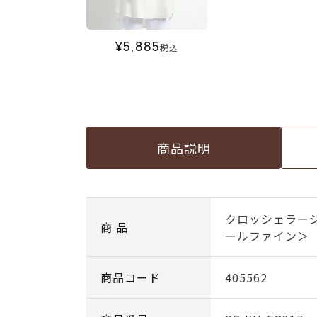
¥
5,885
税込
商品説明
クロッシェラー
商 品
ールファイン＞
商品コード
405562