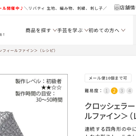
店舗情
ール開催中♪
＼リバティ 生地、編み物、刺繍、刺し子／
商品を探す
手芸を学ぶ
初めての方へ
料！
ンフィールファイン＞（レシピ）
メール便10個まで可
難易度：
クロッシェラー
ルファイン＞（
連続する四角形の中