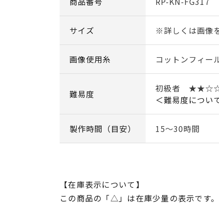
商品番号
RP-KN-FG317
サイズ
※詳しくは画像
画像使用糸
コットンフィー
初級者 ★★☆
難易度
＜難易度につい
製作時間（目安）
15～30時間
【在庫表示について】
この商品の「△」は在庫少量の表示です