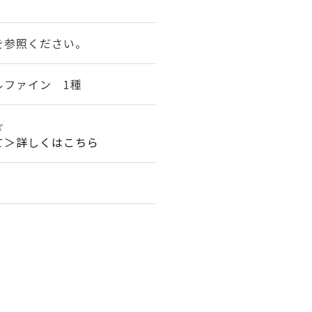
を参照ください。
ルファイン 1種
☆
て＞詳しくはこちら
。