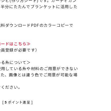
シピ(作り方シート)です。カーディガン
、半分にたたんでブランケットに活用した
料ダウンロードPDFのカラーコピーで
ロードはこちら≫
会員登録が必要です）
いる糸について＞
使用している糸や材料のご用意ができない
また、画像とは違う色でご用意が可能な場
せください。
[
5
ポイント進呈 ]