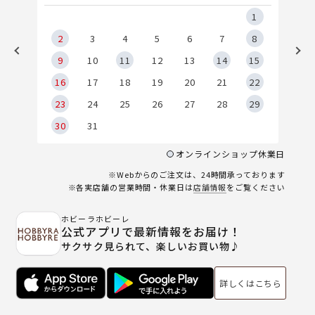
5
1
2
2
3
4
5
6
7
8
9
9
10
11
12
13
14
15
6
16
17
18
19
20
21
22
23
24
25
26
27
28
29
30
31
オンラインショップ休業日
※Webからのご注文は、24時間承っております
※各実店舗の営業時間・休業日は
店舗情報
をご覧ください
ホビーラホビーレ
公式アプリで最新情報をお届け！
サクサク見られて、楽しいお買い物♪
詳しくはこちら