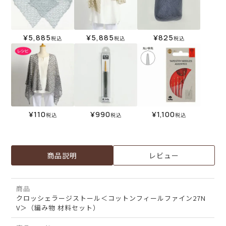
¥
5,885
¥
5,885
¥
825
税込
税込
税込
¥
110
¥
990
¥
1,100
税込
税込
税込
商品説明
レビュー
商品
クロッシェラージストール＜コットンフィールファイン27N
V＞（編み物 材料セット）