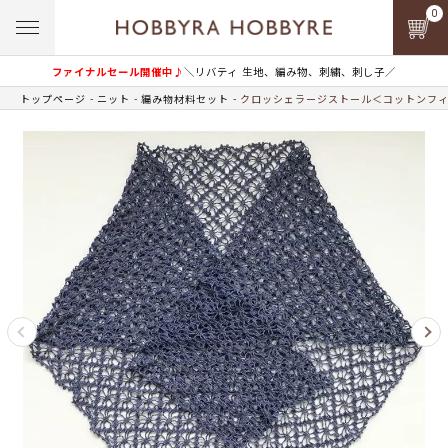
0
ファイナルセール開催中♪
＼リバティ 生地、編み物、刺繍、刺し子／
トップページ
ニット
編み物材料セット
クロッシェラージストール＜コットンフィー