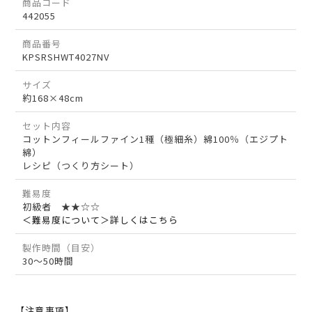
商品コード
442055
商品番号
KPSRSHWT4027NV
サイズ
約168×48cm
セット内容
コットンフィールファイン1種（極細糸）綿100％（エジプト
綿）
レシピ（つくり方シート）
難易度
初級者 ★★☆☆
＜難易度について＞詳しくはこちら
製作時間（目安）
30～50時間
【注意事項】