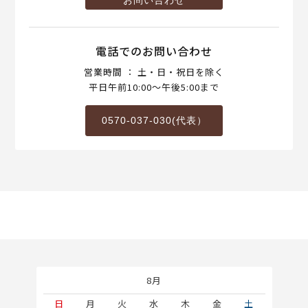
お問い合わせ
電話でのお問い合わせ
営業時間 ： 土・日・祝日を除く
平日午前10:00～午後5:00まで
0570-037-030(代表）
8月
土
日
月
火
水
木
金
土