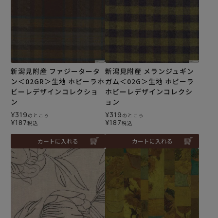
新潟見附産 ファジータータ
新潟見附産 メランジュギン
ン＜02GR＞生地 ホビーラホ
ガム＜02G＞生地 ホビーラ
ビーレデザインコレクショ
ホビーレデザインコレクシ
ン
ョン
¥
319
¥
319
のところ
のところ
¥
187
¥
187
税込
税込
カートに入れる
カートに入れる