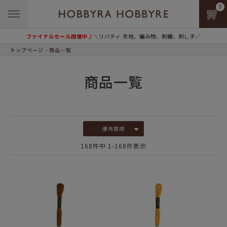
0
ファイナルセール開催中♪
＼リバティ 生地、編み物、刺繍、刺し子／
トップページ
商品一覧
商品一覧
優先度順
168
件中
1
-
168
件表示