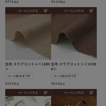
¥
374
¥
440
税込
税込
カートに入れる
カートに入れる
生地 スラブコットン＜18BE
生地 スラブコットン＜103B
＞
R＞
メール便2mまで可
メール便2mまで可
¥
242
¥
242
税込
税込
カートに入れる
カートに入れる