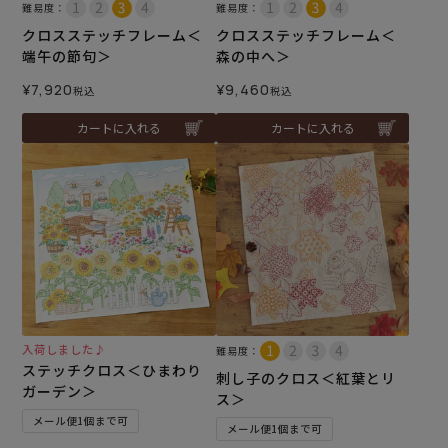
難易度：
難易度：
クロスステッチフレーム＜
クロスステッチフレーム＜
端午の節句＞
森の中へ＞
¥
7,920
¥
9,460
税込
税込
カートに入れる
カートに入れる
入荷しました♪
難易度：
ステッチクロス＜ひまわり
刺し子のクロス＜紅葉とリ
ガーデン＞
ス＞
メール便1個まで可
メール便1個まで可