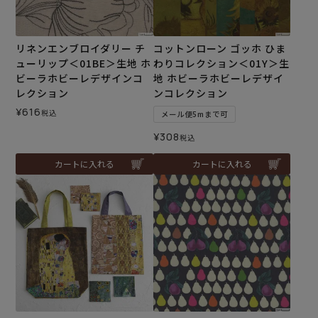
リネンエンブロイダリー チ
コットンローン ゴッホ ひま
ューリップ＜01BE＞生地 ホ
わりコレクション＜01Y＞生
ビーラホビーレデザインコ
地 ホビーラホビーレデザイ
レクション
ンコレクション
¥
616
税込
メール便5mまで可
¥
308
税込
カートに入れる
カートに入れる