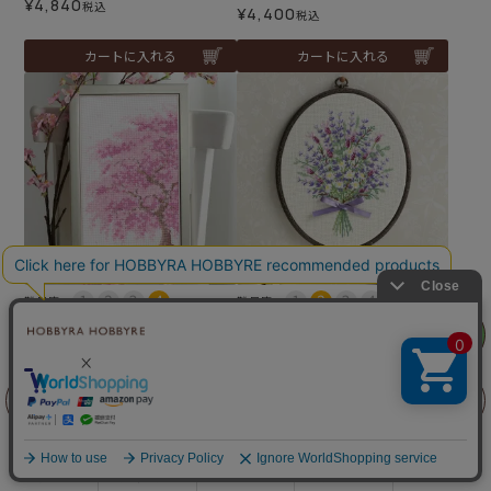
¥
4,840
税込
¥
4,400
税込
カートに入れる
カートに入れる
難易度：
難易度：
クロスステッチフレーム＜
クロスステッチフープフレ
リリヤン
フェア
春風のしだれ桜＞
ーム＜ラベンダーブーケ＞
¥
9,350
¥
5,060
税込
税込
前に戻る
上に戻る
カートに入れる
カートに入れる
商品を探す
手芸を学ぶ
ガイド
店舗情報
ログイン