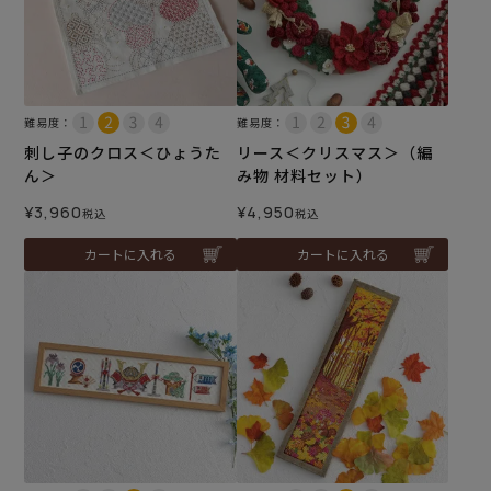
難易度：
難易度：
刺し子のクロス＜ひょうた
リース＜クリスマス＞（編
ん＞
み物 材料セット）
¥
3,960
¥
4,950
税込
税込
カートに入れる
カートに入れる