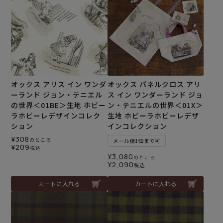
オックス アリス イン ワンダ
オックス パネルクロス アリ
ーランド ジョン・テニエル
ス イン ワンダーランド ジョ
の世界＜01BE＞生地 ホビー
ン・テニエルの世界＜01X＞
ラホビーレデザインコレク
生地 ホビーラホビーレデザ
ション
インコレクション
¥
308
のところ
メール便1個まで可
¥
209
税込
¥
3,080
のところ
¥
2,090
税込
カートに入れる
カートに入れる