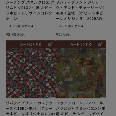
シーチング パネルクロス ク
リバティプリント ジャッ
リムト＜01X＞生地 ホビー
ク・アンド・チャーリー＜0
ラホビーレデザインコレク
4BR＞生地 （ホビーラホビ
ション
ーレオリジナル）2025AW
メール便1個まで可
メール便5mまで可
¥
2,860
¥
374
税込
税込
カートに入れる
カートに入れる
リバティプリント カステラ
コットンローン ルノワール
ーヌ＜16R＞生地 （ホビー
バラとジャスミン＜01X＞生
ラホビーレオリジナル）202
地 ホビーラホビーレデザイ