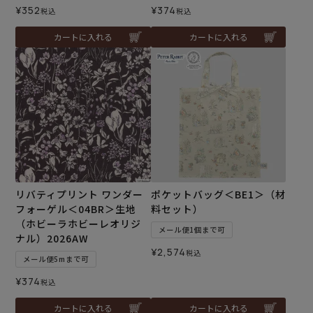
¥
352
¥
374
税込
税込
カートに入れる
カートに入れる
リバティプリント ワンダー
ポケットバッグ＜BE1＞（材
フォーゲル＜04BR＞生地
料セット）
（ホビーラホビーレオリジ
メール便1個まで可
ナル）2026AW
¥
2,574
税込
メール便5mまで可
¥
374
税込
カートに入れる
カートに入れる