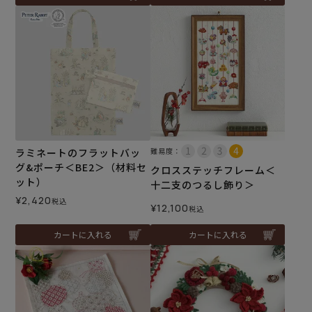
ラミネートのフラットバッ
難易度：
グ&ポーチ＜BE2＞（材料セ
クロスステッチフレーム＜
ット）
十二支のつるし飾り＞
¥
2,420
税込
¥
12,100
税込
カートに入れる
カートに入れる