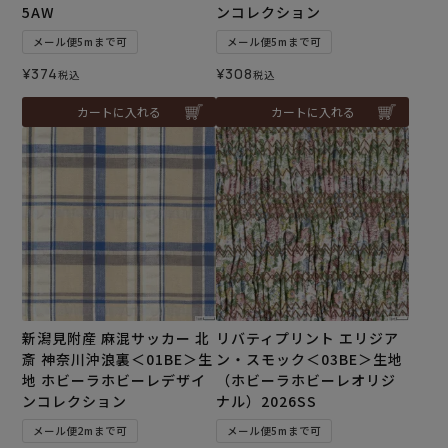
5AW
ンコレクション
メール便5mまで可
メール便5mまで可
¥
374
¥
308
税込
税込
カートに入れる
カートに入れる
新潟見附産 麻混サッカー 北
リバティプリント エリジア
斎 神奈川沖浪裏＜01BE＞生
ン・スモック＜03BE＞生地
地 ホビーラホビーレデザイ
（ホビーラホビーレオリジ
ンコレクション
ナル）2026SS
メール便2mまで可
メール便5mまで可