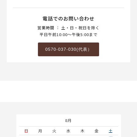
電話でのお問い合わせ
営業時間 ： 土・日・祝日を除く
平日午前10:00～午後5:00まで
0570-037-030(代表）
8月
土
日
月
火
水
木
金
土