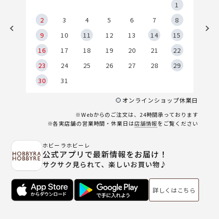
5
1
2
2
3
4
5
6
7
8
9
9
10
11
12
13
14
15
6
16
17
18
19
20
21
22
23
24
25
26
27
28
29
30
31
オンラインショップ休業日
※Webからのご注文は、24時間承っております
※各実店舗の営業時間・休業日は
店舗情報
をご覧ください
ホビーラホビーレ
公式アプリで最新情報をお届け！
サクサク見られて、楽しいお買い物♪
詳しくはこちら