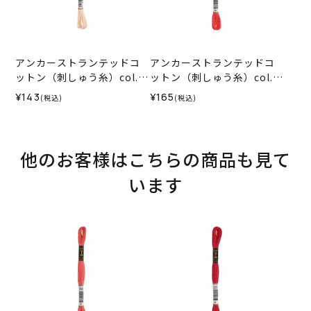
アンカーストランテッドコ
アンカーストランテッドコ
ットン（刺しゅう糸）col.1
ットン（刺しゅう糸）col.0
012
035
¥143
¥165
(税込)
(税込)
他のお客様はこちらの商品も見て
います