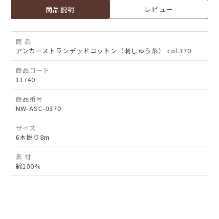
商品説明
レビュー
商 品
アンカーストランデッドコットン（刺しゅう糸） col.370
商品コード
11740
商品番号
NW-ASC-0370
サイズ
6本撚り8m
素 材
綿100％