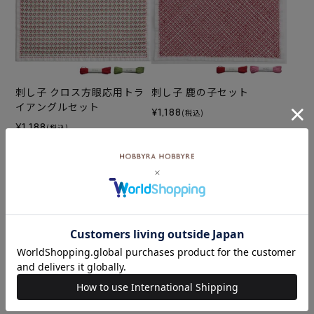
刺し子 クロス方眼応用トラ
刺し子 鹿の子セット
イアングルセット
¥1,188
(税込)
¥1,188
(税込)
刺し子 手紙セット
刺し子 クロス方眼
¥1,188
¥572
(税込)
(税込)