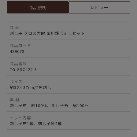
商品説明
レビュー
商 品
刺し子 クロス方眼 応用銭形刺しセット
商品コード
489078
商品番号
TG-SSC422-3
サイズ
約32×37cm/2色刺し
素 材
刺し子布 綿100％、刺し子糸 綿100％
セット内容
刺し子布1種、刺し子糸2種