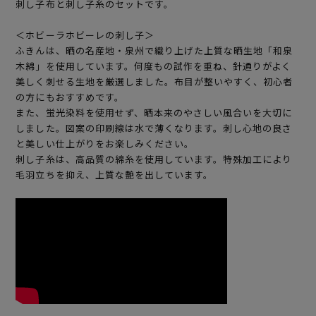
刺し子布と刺し子糸のセットです。
＜ホビーラホビーレの刺し子＞
ふきんは、晒の名産地・泉州で織り上げた上質な晒生地「和泉
木綿」を使用しています。何度もの試作を重ね、針通りがよく
美しく刺せる生地を厳選しました。布目が整いやすく、初心者
の方にもおすすめです。
また、蛍光染料を使用せず、晒本来のやさしい風合いを大切に
しました。図案の印刷線は水で薄くなります。刺し心地の良さ
と美しい仕上がりをお楽しみください。
刺し子糸は、高品質の綿糸を使用しています。特殊加工により
毛羽立ちを抑え、上質な艶を出しています。