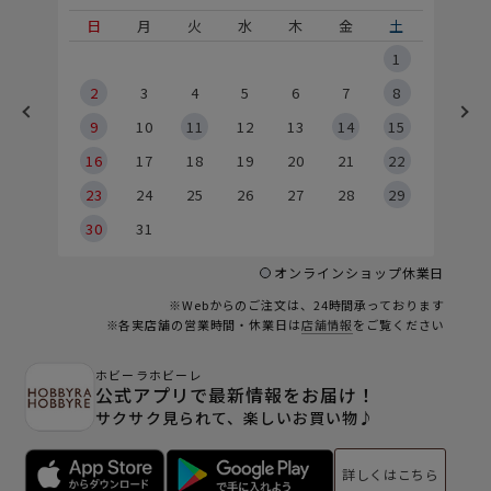
土
日
月
火
水
木
金
土
5
1
2
2
3
4
5
6
7
8
9
9
10
11
12
13
14
15
6
16
17
18
19
20
21
22
23
24
25
26
27
28
29
30
31
オンラインショップ休業日
※Webからのご注文は、24時間承っております
※各実店舗の営業時間・休業日は
店舗情報
をご覧ください
ホビーラホビーレ
公式アプリで最新情報をお届け！
サクサク見られて、楽しいお買い物♪
詳しくはこちら