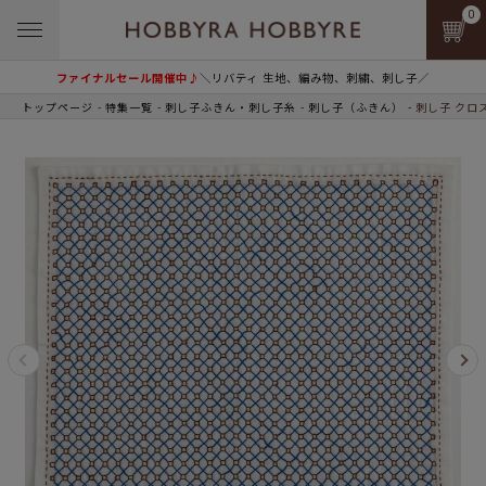
0
ファイナルセール開催中♪
＼リバティ 生地、編み物、刺繍、刺し子／
トップページ
特集一覧
刺し子ふきん・刺し子糸
刺し子（ふきん）
刺し子 クロ