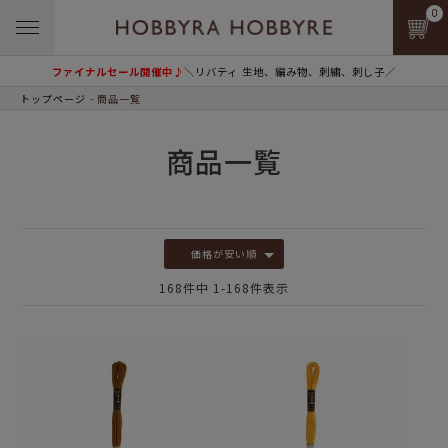
0
ファイナルセール開催中♪
＼リバティ 生地、編み物、刺繍、刺し子／
トップページ
商品一覧
商品一覧
価格が安い順
168
件中
1
-
168
件表示