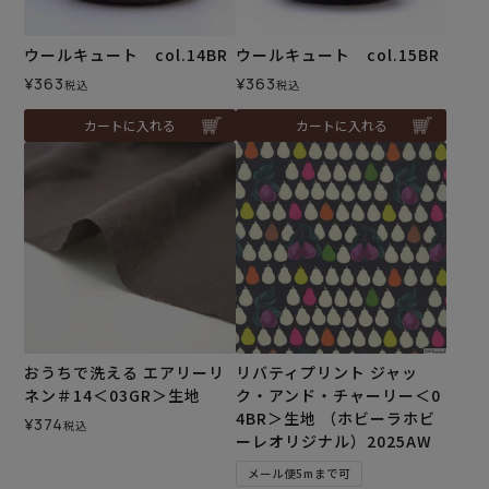
ウールキュート col.14BR
ウールキュート col.15BR
¥
363
¥
363
税込
税込
カートに入れる
カートに入れる
おうちで洗える エアリーリ
リバティプリント ジャッ
ネン＃14＜03GR＞生地
ク・アンド・チャーリー＜0
4BR＞生地 （ホビーラホビ
¥
374
税込
ーレオリジナル）2025AW
メール便5mまで可