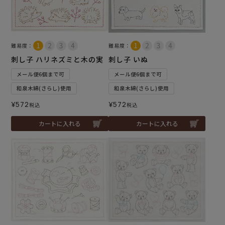
難易度：
難易度：
刺し子 ハリネズミと木の実
刺し子 いぬ
メール便6個まで可
メール便6個まで可
和泉木綿(さらし)使用
和泉木綿(さらし)使用
¥
572
¥
572
税込
税込
カートに入れる
カートに入れる