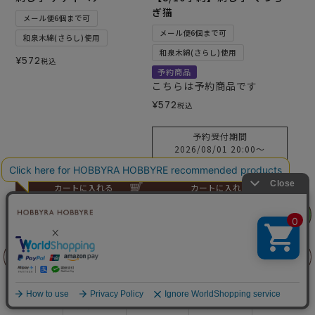
ぎ猫
メール便6個まで可
メール便6個まで可
和泉木綿(さらし)使用
和泉木綿(さらし)使用
¥
572
税込
予約商品
こちらは予約商品です
¥
572
税込
予約受付期間
2026/08/01 20:00
〜
2026/08/09 17:00
カートに入れる
カートに入れる
リリヤン
フェア
前に戻る
上に戻る
商品を探す
手芸を学ぶ
ガイド
店舗情報
ログイン