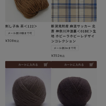
刺し子糸 茶＜122＞
新潟見附産 麻混サッカー 北
斎 神奈川沖浪裏＜01BE＞生
メール便10個まで可
地 ホビーラホビーレデザイ
¥
308
ンコレクション
税込
メール便2mまで可
¥
352
税込
カートに入れる
カートに入れる