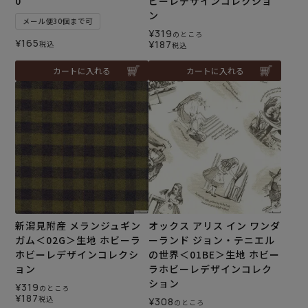
0
ビーレデザインコレクショ
ン
メール便30個まで可
¥
319
のところ
¥
165
¥
187
税込
税込
カートに入れる
カートに入れる
新潟見附産 メランジュギン
オックス アリス イン ワンダ
ガム＜02G＞生地 ホビーラ
ーランド ジョン・テニエル
ホビーレデザインコレクシ
の世界＜01BE＞生地 ホビー
ョン
ラホビーレデザインコレク
ション
¥
319
のところ
¥
187
税込
¥
308
のところ