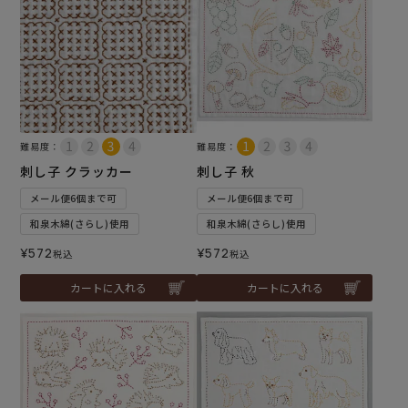
難易度：
難易度：
刺し子 クラッカー
刺し子 秋
メール便6個まで可
メール便6個まで可
和泉木綿(さらし)使用
和泉木綿(さらし)使用
¥
572
¥
572
税込
税込
カートに入れる
カートに入れる