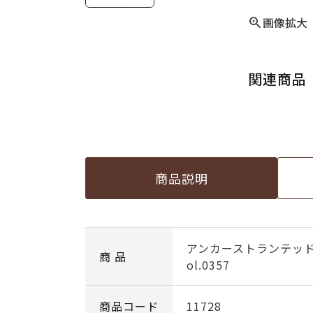
画像拡大
関連商品
商品説明
アンカーストランテッ
商 品
ol.0357
商品コード
11728