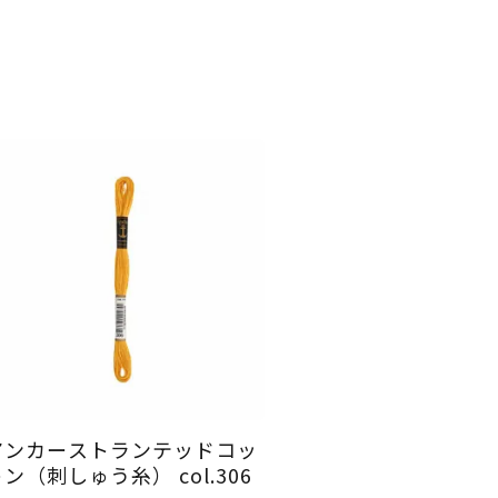
アンカーストランテッドコッ
ン（刺しゅう糸） col.306