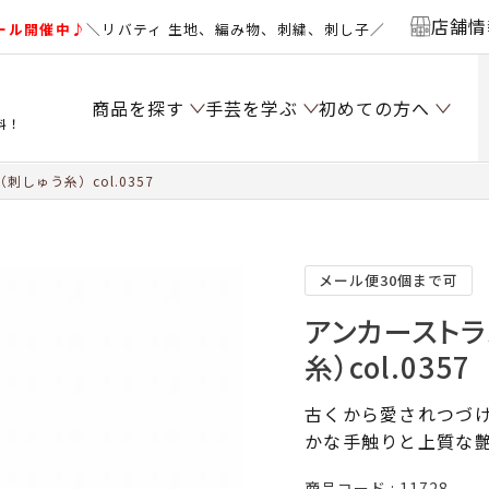
店舗情
ール開催中♪
＼リバティ 生地、編み物、刺繍、刺し子／
商品を探す
手芸を学ぶ
初めての方へ
料！
しゅう糸）col.0357
メール便30個まで可
アンカーストラ
糸）col.0357
古くから愛されつづけ
かな手触りと上質な
商品コード
11728