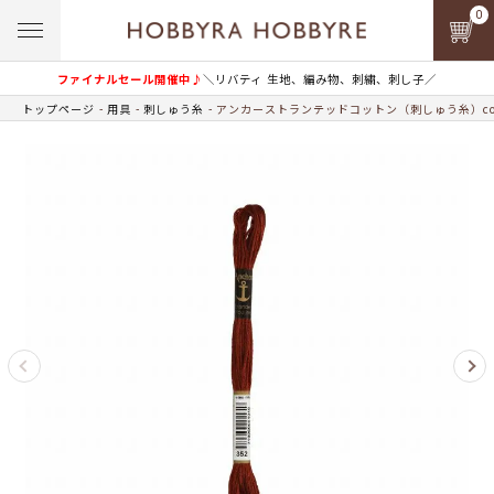
0
ファイナルセール開催中♪
＼リバティ 生地、編み物、刺繍、刺し子／
トップページ
用具
刺しゅう糸
アンカーストランテッドコットン（刺しゅう糸）col.