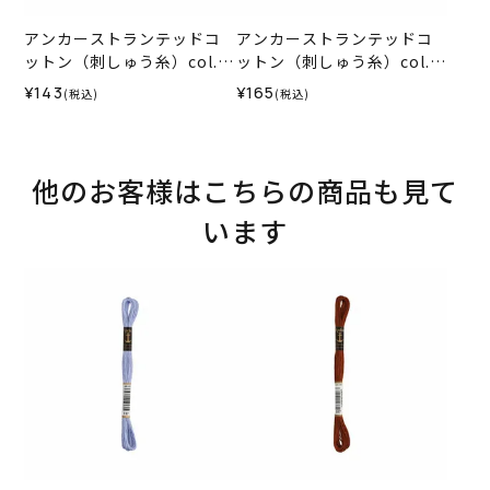
アンカーストランテッドコ
アンカーストランテッドコ
ットン（刺しゅう糸）col.1
ットン（刺しゅう糸）col.0
012
035
¥143
¥165
(税込)
(税込)
他のお客様はこちらの商品も見て
います