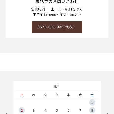
電話でのお問い合わせ
営業時間 ： 土・日・祝日を除く
平日午前10:00～午後5:00まで
0570-037-030(代表）
8月
土
日
月
火
水
木
金
土
5
1
2
2
3
4
5
6
7
8