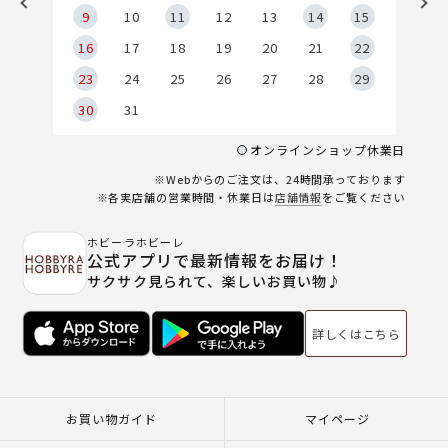
9
9
10
11
12
13
14
15
6
16
17
18
19
20
21
22
23
24
25
26
27
28
29
30
31
オンラインショップ休業日
※Webからのご注文は、24時間承っております
※各実店舗の営業時間・休業日は
店舗情報
をご覧ください
ホビーラホビーレ
公式アプリで最新情報をお届け！
サクサク見られて、楽しいお買い物♪
詳しくはこちら
お買い物ガイド
マイページ