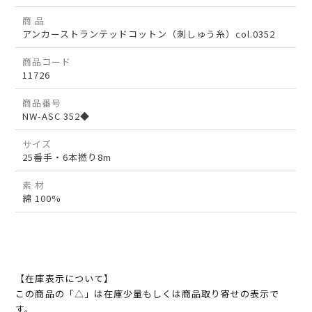
商 品
アンカーストランテッドコットン（刺しゅう糸）col.0352
商品コード
11726
商品番号
NW-ASC 352◆
サイズ
25番手・6本撚り8m
素 材
綿 100%
【在庫表示について】
この商品の「△」は在庫少量もしくは商品取り寄せの表示で
す。