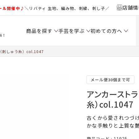
店舗情
ール開催中♪
＼リバティ 生地、編み物、刺繍、刺し子／
商品を探す
手芸を学ぶ
初めての方へ
料！
しゅう糸）col.1047
メール便30個まで可
アンカーストラ
糸）col.1047
古くから愛されつづけ
かな手触りと上質な
商品コード
11925