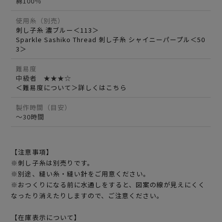
綿100％
使用糸（別売）
刺し子糸 濃ブルー＜113＞
Sparkle Sashiko Thread 刺し子糸 シャイニーパープル＜50
3＞
難易度
中級者 ★★★☆
＜難易度について＞詳しくはこちら
製作時間（目安）
～30時間
【注意事項】
※刺し子糸は別売りです。
※別途、縫い糸・縫い針をご用意ください。
※おつくりになる前に水通しをすると、図案の線が見えにくく
なったり消えたりしますので、ご注意ください。
【在庫表示について】