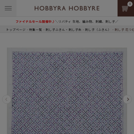
0
ファイナルセール開催中♪
＼リバティ 生地、編み物、刺繍、刺し子／
トップページ
特集一覧
刺し子ふきん・刺し子糸
刺し子（ふきん）
刺し子 花つ