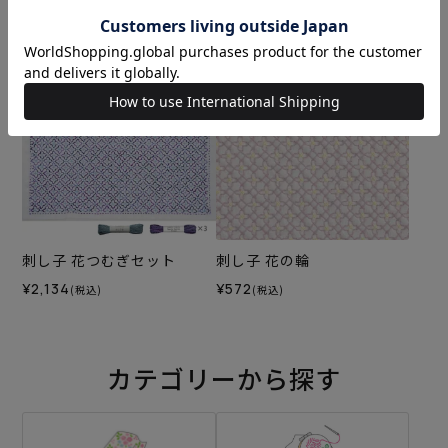
刺し子 鹿の子
刺し子 星づくし
¥572
¥572
(税込)
(税込)
刺し子 花つむぎセット
刺し子 花の輪
¥2,134
¥572
(税込)
(税込)
カテゴリーから探す