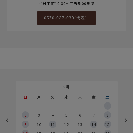
平日午前10:00～午後5:00まで
0570-037-030(代表）
8月
土
日
月
火
水
木
金
土
5
1
2
2
3
4
5
6
7
8
9
9
10
11
12
13
14
15