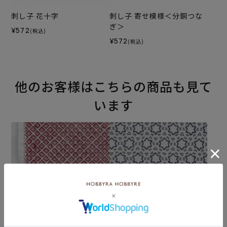
刺し子 花十字
刺し子 寄せ模様＜分銅つな
ぎ＞
¥572
(税込)
¥572
(税込)
他のお客様はこちらの商品も見て
います