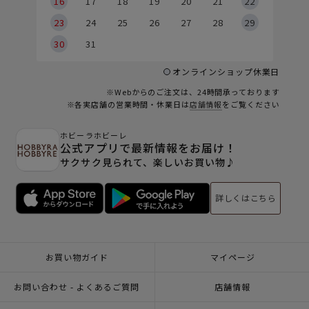
6
16
17
18
19
20
21
22
23
24
25
26
27
28
29
30
31
オンラインショップ休業日
※Webからのご注文は、24時間承っております
※各実店舗の営業時間・休業日は
店舗情報
をご覧ください
ホビーラホビーレ
公式アプリで最新情報をお届け！
サクサク見られて、楽しいお買い物♪
詳しくはこちら
お買い物ガイド
マイページ
お問い合わせ - よくあるご質問
店舗情報