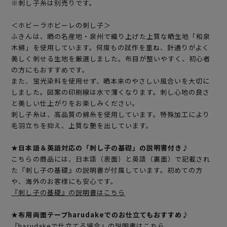
※刺し子糸は別売りです。
＜ホビーラホビーレの刺し子＞
ふきんは、晒の名産地・泉州で織り上げた上質な晒生地「和泉
木綿」を使用しています。何度もの試作を重ね、針通りがよく
美しく刺せる生地を厳選しました。布目が整いやすく、初心者
の方にもおすすめです。
また、蛍光染料を使用せず、晒本来のやさしい風合いを大切に
しました。図案の印刷線は水で薄くなります。刺し心地の良さ
と美しい仕上がりをお楽しみください。
刺し子糸は、高品質の綿糸を使用しています。特殊加工により
毛羽立ちを抑え、上質な艶を出しています。
★日本語＆英語対応の「刺し子の基礎」の説明書付き♪
こちらの商品には、日本語（表面）と英語（裏面）で記載され
た『刺し子の基礎』の説明書が付属しています。初めての方
や、海外のお客様にも安心です。
『刺し子の基礎』の説明書はこちら
★布用両面テープharudakeでのお仕立てもおすすめ♪
『harudakeで仕立てる場合』の説明書はこちら