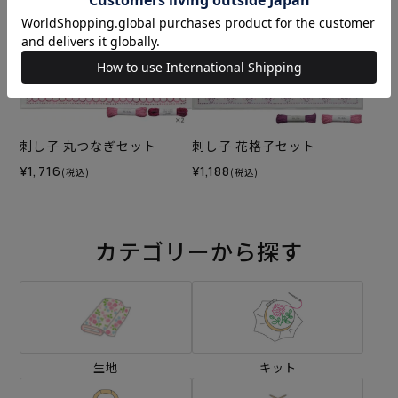
刺し子 丸つなぎセット
刺し子 花格子セット
¥1,716
¥1,188
(税込)
(税込)
カテゴリーから探す
生地
キット