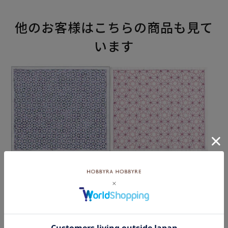
他のお客様はこちらの商品も見て
います
刺し子 花十字セット
刺し子 カレイドスコープセ
ット
¥2,244
(税込)
¥1,188
(税込)