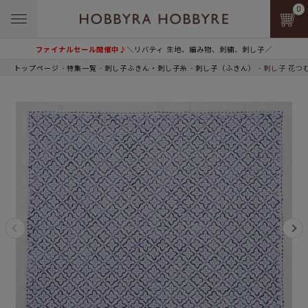
0
ファイナルセール開催中♪
＼リバティ 生地、編み物、刺繍、刺し子／
トップページ
特集一覧
刺し子ふきん・刺し子糸
刺し子（ふきん）
刺し子 花つ