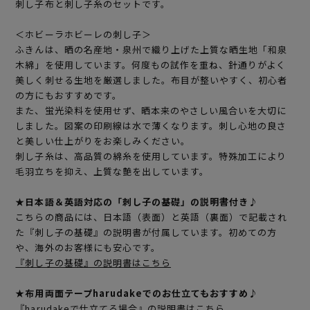
刺し子布と刺し子糸のセットです。
＜ホビーラホビーレの刺し子＞
ふきんは、晒の名産地・泉州で織り上げた上質な晒生地「和泉
木綿」を使用しています。何度もの試作を重ね、針通りがよく
美しく刺せる生地を厳選しました。布目が整いやすく、初心者
の方にもおすすめです。
また、蛍光染料を使用せず、晒本来のやさしい風合いを大切に
しました。図案の印刷線は水で薄くなります。刺し心地の良さ
と美しい仕上がりをお楽しみください。
刺し子糸は、高品質の綿糸を使用しています。特殊加工により
毛羽立ちを抑え、上質な艶を出しています。
★日本語＆英語対応の「刺し子の基礎」の説明書付き♪
こちらの商品には、日本語（表面）と英語（裏面）で記載され
た『刺し子の基礎』の説明書が付属しています。初めての方
や、海外のお客様にも安心です。
『刺し子の基礎』の説明書はこちら
★布用両面テープharudakeでのお仕立てもおすすめ♪
『harudakeで仕立てる場合』の説明書はこちら