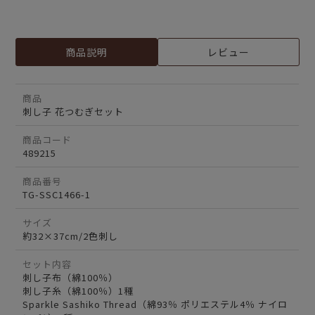
商品説明
レビュー
商品
刺し子 花つむぎセット
商品コード
489215
商品番号
TG-SSC1466-1
サイズ
約32×37cm/2色刺し
セット内容
刺し子布（綿100％）
刺し子糸（綿100％）1種
Sparkle Sashiko Thread（綿93％ ポリエステル4％ ナイロ