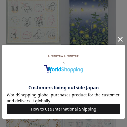
難易度：
ステッチミニクロス＜ほた
る＞
刺し子 ミッキー＆フレンズ
¥
3,740
税込
メール便6個まで可
和泉木綿(さらし)使用
¥
792
税込
カートに入れる
カートに入れる