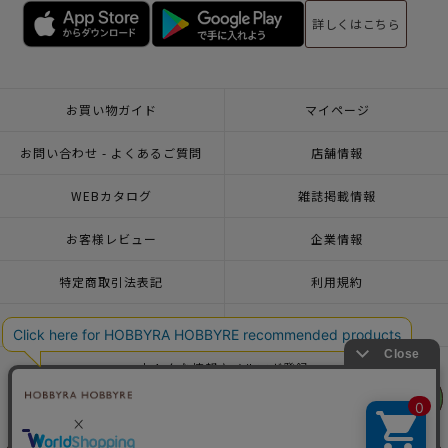
詳しくはこちら
お買い物ガイド
マイページ
お問い合わせ - よくあるご質問
店舗情報
WEBカタログ
雑誌掲載情報
お客様レビュー
企業情報
特定商取引法表記
利用規約
個人情報ポリシー
一緒に働こう♪求人情報
おトクな情報♪メルマガ登録
リリヤン
リリヤン
フェア
フェア