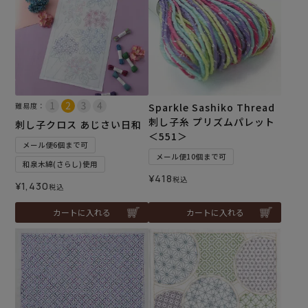
難易度：
Sparkle Sashiko Thread
刺し子糸 プリズムパレット
刺し子クロス あじさい日和
＜551＞
メール便6個まで可
メール便10個まで可
和泉木綿(さらし)使用
¥
418
税込
¥
1,430
税込
カートに入れる
カートに入れる