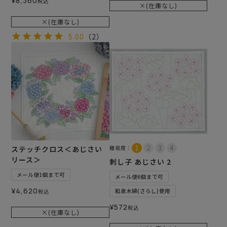
¥
8,360
税込
×(在庫なし)
×(在庫なし)
5.00
（2）
ステッチクロス＜あじさい
難易度：
リース＞
刺し子 あじさい 2
メール便1個まで可
メール便6個まで可
¥
4,620
和泉木綿(さらし)使用
税込
¥
572
税込
×(在庫なし)