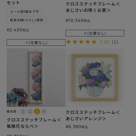
セット
クロスステッチフレーム＜
あじさいの咲くお家＞
メール便2個まで可
¥
10,340
和泉木綿(さらし)使用
税込
¥
2,420
税込
×(在庫なし)
5.00
（1）
×(在庫なし)
難易度：
クロスステッチフレーム＜
あじさいアレンジ＞
クロスステッチフレーム＜
紫陽花ならべ＞
¥
6,380
税込