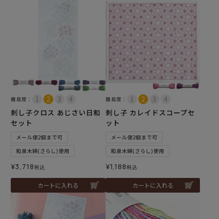
難易度：
難易度：
刺し子クロス あじさい日和
刺し子 カレイドスコープセ
セット
ット
メール便2個まで可
メール便2個まで可
和泉木綿(さらし)使用
和泉木綿(さらし)使用
¥
3,718
¥
1,188
税込
税込
カートに入れる
カートに入れる