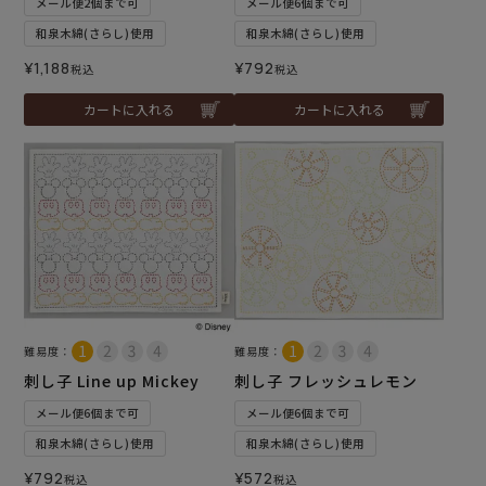
メール便2個まで可
メール便6個まで可
和泉木綿(さらし)使用
和泉木綿(さらし)使用
¥
1,188
¥
792
税込
税込
カートに入れる
カートに入れる
難易度：
難易度：
刺し子 Line up Mickey
刺し子 フレッシュレモン
メール便6個まで可
メール便6個まで可
和泉木綿(さらし)使用
和泉木綿(さらし)使用
¥
792
¥
572
税込
税込