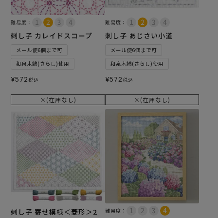
難易度：
難易度：
刺し子 カレイドスコープ
刺し子 あじさい小道
メール便6個まで可
メール便6個まで可
和泉木綿(さらし)使用
和泉木綿(さらし)使用
¥
572
¥
572
税込
税込
×(在庫なし)
×(在庫なし)
刺し子 寄せ模様＜菱形＞2
難易度：