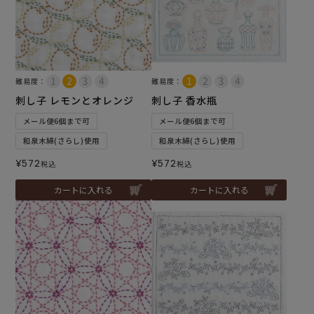
難易度：
難易度：
刺し子 レモンとオレンジ
刺し子 香水瓶
メール便6個まで可
メール便6個まで可
和泉木綿(さらし)使用
和泉木綿(さらし)使用
¥
572
¥
572
税込
税込
カートに入れる
カートに入れる