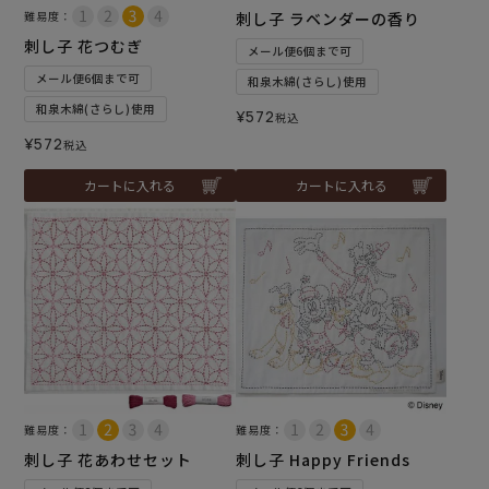
難易度：
刺し子 ラベンダーの香り
刺し子 花つむぎ
メール便6個まで可
メール便6個まで可
和泉木綿(さらし)使用
和泉木綿(さらし)使用
¥
572
税込
¥
572
税込
カートに入れる
カートに入れる
難易度：
難易度：
刺し子 花あわせセット
刺し子 Happy Friends