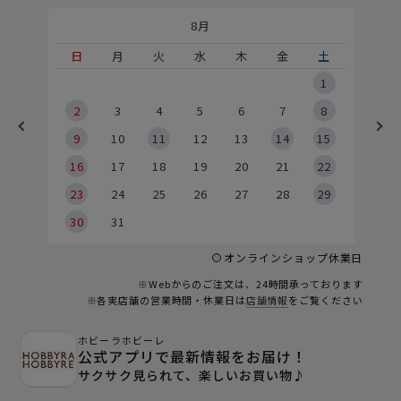
8月
土
日
月
火
水
木
金
土
5
1
2
2
3
4
5
6
7
8
9
9
10
11
12
13
14
15
6
16
17
18
19
20
21
22
23
24
25
26
27
28
29
30
31
オンラインショップ休業日
※Webからのご注文は、24時間承っております
※各実店舗の営業時間・休業日は
店舗情報
をご覧ください
ホビーラホビーレ
公式アプリで最新情報をお届け！
サクサク見られて、楽しいお買い物♪