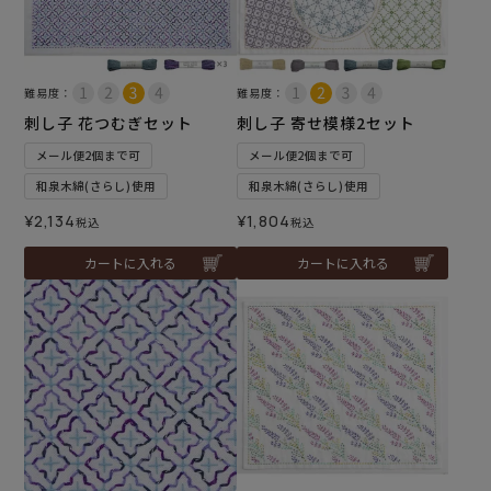
難易度：
難易度：
刺し子 花つむぎセット
刺し子 寄せ模様2セット
メール便2個まで可
メール便2個まで可
和泉木綿(さらし)使用
和泉木綿(さらし)使用
¥
2,134
¥
1,804
税込
税込
カートに入れる
カートに入れる