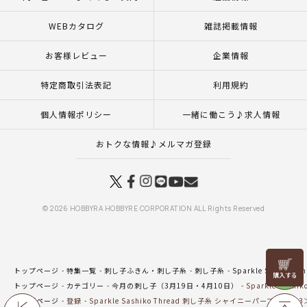
WEBカタログ
雑誌掲載情報
お客様レビュー
企業情報
特定商取引法表記
利用規約
個人情報ポリシー
一緒に働こう♪求人情報
おトクな情報♪メルマガ登録
© 2026 HOBBYRA HOBBYRE CORPORATION ALL Rights Reserved
リリヤン
トップページ
特集一覧
刺し子ふきん・刺し子糸
刺し子糸
Sparkle Sashiko Th
フェア
トップページ
カテゴリー
今月の刺し子（3月19日・4月10日）
Sparkle Sas
トップページ
登録
Sparkle Sashiko Thread 刺し子糸 シャイニーパープル＜503