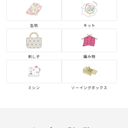
生地
キット
刺し子
編み物
ミシン
ソーイングボックス