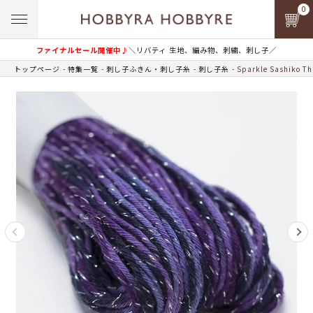
0
ファイナルセール開催中♪
＼リバティ 生地、編み物、刺繍、刺し子／
トップページ
特集一覧
刺し子ふきん・刺し子糸
刺し子糸
Sparkle Sashik