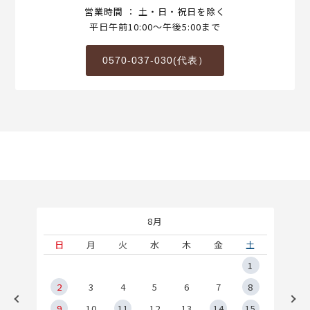
営業時間 ： 土・日・祝日を除く
平日午前10:00～午後5:00まで
0570-037-030(代表）
8月
土
日
月
火
水
木
金
土
5
1
2
2
3
4
5
6
7
8
9
9
10
11
12
13
14
15