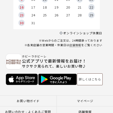
6
16
17
18
19
20
21
22
23
24
25
26
27
28
29
30
31
オンラインショップ休業日
※Webからのご注文は、24時間承っております
※各実店舗の営業時間・休業日は
店舗情報
をご覧ください
ホビーラホビーレ
公式アプリで最新情報をお届け！
サクサク見られて、楽しいお買い物♪
詳しくはこちら
お買い物ガイド
マイページ
お問い合わせ - よくあるご質問
店舗情報