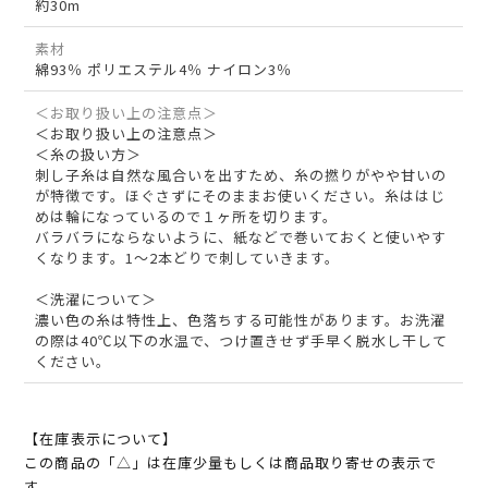
約30m
素材
綿93％ ポリエステル4％ ナイロン3％
＜お取り扱い上の注意点＞
＜お取り扱い上の注意点＞
＜糸の扱い方＞
刺し子糸は自然な風合いを出すため、糸の撚りがやや甘いの
が特徴です。ほぐさずにそのままお使いください。糸ははじ
めは輪になっているので１ヶ所を切ります。
バラバラにならないように、紙などで巻いておくと使いやす
くなります。1～2本どりで刺していきます。
＜洗濯について＞
濃い色の糸は特性上、色落ちする可能性があります。お洗濯
の際は40℃以下の水温で、つけ置きせず手早く脱水し干して
ください。
【在庫表示について】
この商品の「△」は在庫少量もしくは商品取り寄せの表示で
す。