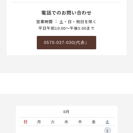
電話でのお問い合わせ
営業時間 ： 土・日・祝日を除く
平日午前10:00～午後5:00まで
0570-037-030(代表）
8月
土
日
月
火
水
木
金
土
5
1