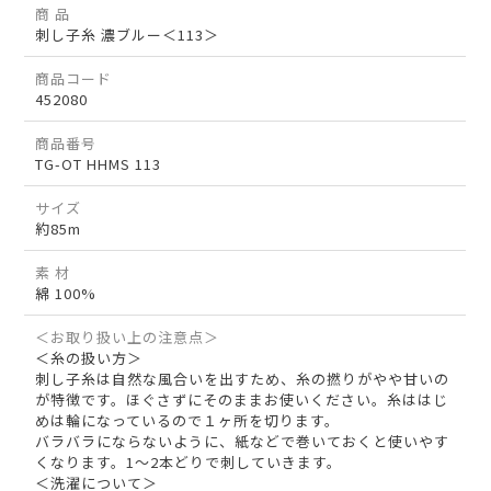
商 品
刺し子糸 濃ブルー＜113＞
商品コード
452080
商品番号
TG-OT HHMS 113
サイズ
約85m
素 材
綿 100%
＜お取り扱い上の注意点＞
＜糸の扱い方＞
刺し子糸は自然な風合いを出すため、糸の撚りがやや甘いの
が特徴です。ほぐさずにそのままお使いください。糸ははじ
めは輪になっているので１ヶ所を切ります。
バラバラにならないように、紙などで巻いておくと使いやす
くなります。1～2本どりで刺していきます。
＜洗濯について＞