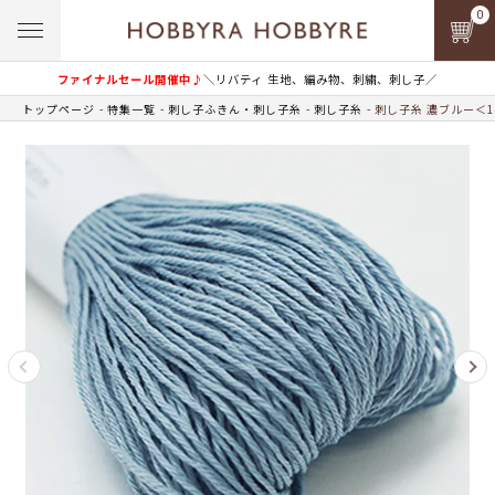
0
ファイナルセール開催中♪
＼リバティ 生地、編み物、刺繍、刺し子／
トップページ
特集一覧
刺し子ふきん・刺し子糸
刺し子糸
刺し子糸 濃ブルー＜1