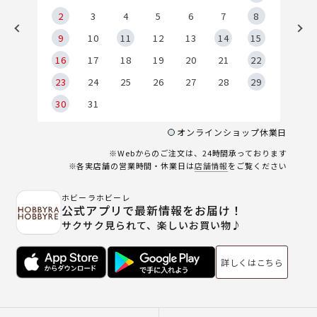
2
2
3
4
5
6
7
8
9
9
10
11
12
13
14
15
6
16
17
18
19
20
21
22
23
24
25
26
27
28
29
30
31
オンラインショップ休業日
※Webからのご注文は、24時間承っております
※各実店舗の営業時間・休業日は
店舗情報
をご覧ください
ホビーラホビーレ
公式アプリで最新情報をお届け！
サクサク見られて、楽しいお買い物♪
詳しくはこちら