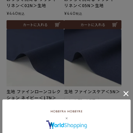
リネン＜02N＞生地
リネン＜05N＞生地
¥
440
¥
440
税込
税込
カートに入れる
カートに入れる
生地 ファインローンコレク
生地 ファインスケア＜5N＞
ション ネイビー＜17N＞
メール便3mまで可
メール便5mまで可
¥
154
税込
¥
242
税込
カートに入れる
カートに入れる