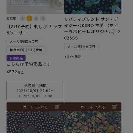
難易度：
リバティプリント サン・デ
イジー＜03N＞生地 （ホビ
【8/10予約】刺し子 カップ
ーラホビーレオリジナル）2
&ソーサー
025SS
メール便6個まで可
メール便5mまで可
和泉木綿(さらし)使用
¥
374
税込
予約商品
こちらは予約商品です
¥
572
税込
予約受付期間
2026/08/01 20:00
〜
2026/08/09 17:00
カートに入れる
カートに入れる