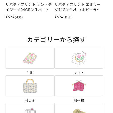
リバティプリント サン・デ
リバティプリント エミリー
イジー＜04GR＞生地 （ホ
＜44G＞生地 （ホビーラホ
ビーラホビーレオリジナ
ビーレオリジナル）2025SS
¥374
¥374
(税込)
(税込)
ル）2025SS
カテゴリーから探す
生地
キット
刺し子
編み物