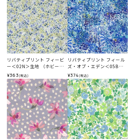
リバティプリント フィービ
リバティプリント フィール
ー＜02N＞生地 （ホビーラ
ズ・オブ・エデン＜05B＞
ホビーレオリジナル）2024
生地 （ホビーラホビーレオ
¥363
¥374
(税込)
(税込)
SS
リジナル）2025SS