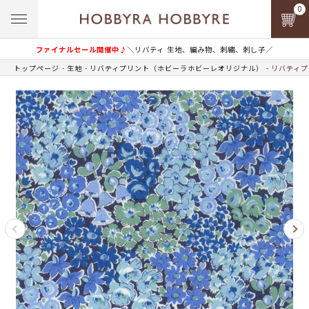
0
ファイナルセール開催中♪
＼リバティ 生地、編み物、刺繍、刺し子／
トップページ
生地
リバティプリント（ホビーラホビーレオリジナル）
リバティプ