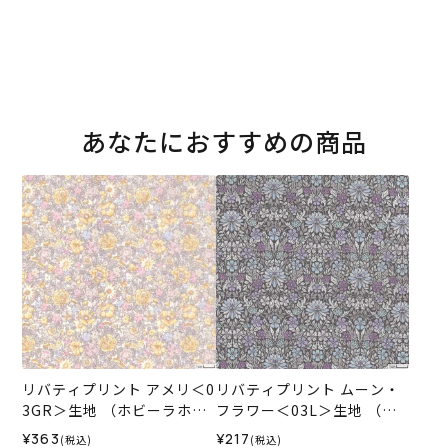
あなたにおすすめの商品
リバティプリント アメリ＜0
リバティプリント ムーン・
3GR＞生地 （ホビーラホビ
フラワー＜03L＞生地 （ホ
ーレオリジナル）2024SS
ビーラホビーレオリジナ
¥363
¥217
(税込)
(税込)