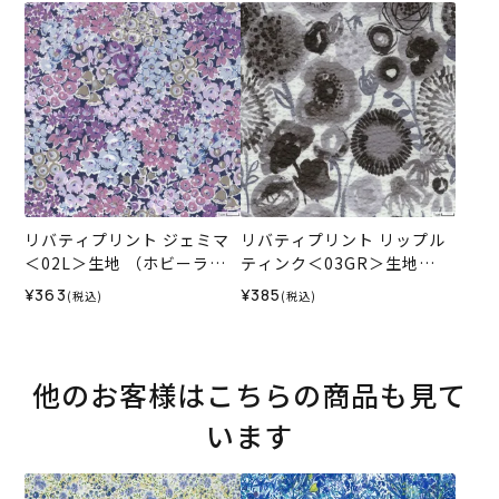
ル）2024SS
リバティプリント ジェミマ
リバティプリント リップル
＜02L＞生地 （ホビーラホ
ティンク＜03GR＞生地
ビーレオリジナル）2024SS
（ホビーラホビーレオリジ
¥363
¥385
(税込)
(税込)
ナル）2024SS
他のお客様はこちらの商品も見て
います