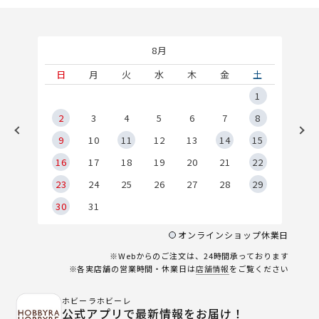
8月
土
日
月
火
水
木
金
土
5
1
2
2
3
4
5
6
7
8
9
9
10
11
12
13
14
15
6
16
17
18
19
20
21
22
23
24
25
26
27
28
29
30
31
オンラインショップ休業日
※Webからのご注文は、24時間承っております
※各実店舗の営業時間・休業日は
店舗情報
をご覧ください
ホビーラホビーレ
公式アプリで最新情報をお届け！