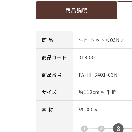
商品説明
商 品
生地 ドット＜03N＞
商品コード
319033
商品番号
FA-HHS401-03N
サイズ
約112cm幅 半折
素 材
綿100％