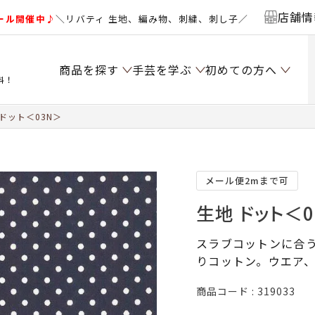
店舗情
ール開催中♪
＼リバティ 生地、編み物、刺繍、刺し子／
商品を探す
手芸を学ぶ
初めての方へ
料！
ドット＜03N＞
メール便2mまで可
生地 ドット＜0
スラブコットンに合
りコットン。ウエア
商品コード
319033