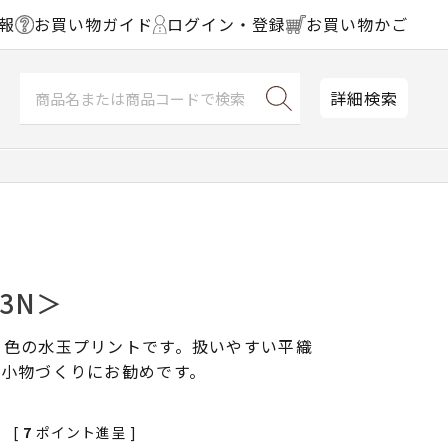
報
お買い物ガイド
ログイン・登録
お買い物かご
詳細検索
3N＞
う色の水玉プリントです。扱いやすい平織
、小物づくりにお勧めです。
[
7
ポイント進呈 ]