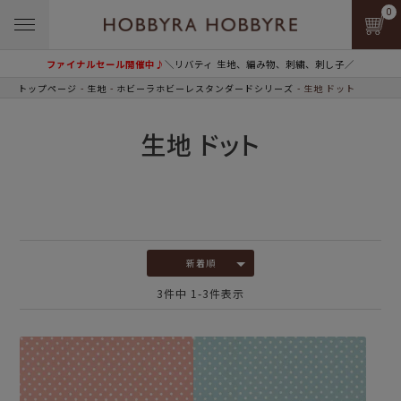
0
ファイナルセール開催中♪
＼リバティ 生地、編み物、刺繍、刺し子／
トップページ
生地
ホビーラホビーレスタンダードシリーズ
生地 ドット
生地 ドット
新着順
3
件中
1
-
3
件表示