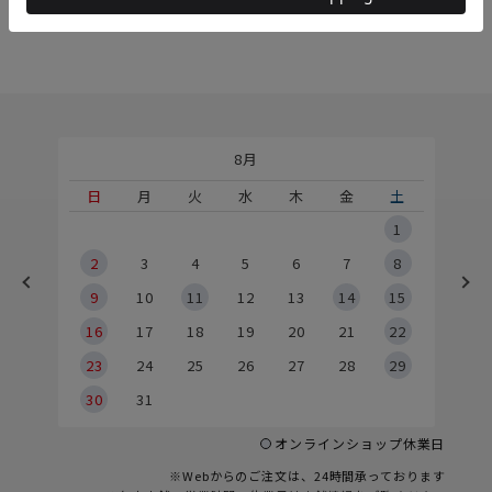
8月
土
日
月
火
水
木
金
土
5
1
2
2
3
4
5
6
7
8
9
9
10
11
12
13
14
15
6
16
17
18
19
20
21
22
23
24
25
26
27
28
29
30
31
オンラインショップ休業日
※Webからのご注文は、24時間承っております