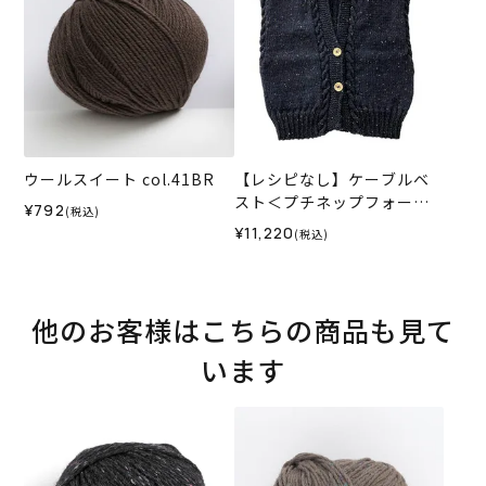
ウールスイート col.41BR
【レシピなし】ケーブルベ
スト＜プチネップフォープ
¥792
(税込)
ライ09NV＞（編み物 材料セ
¥11,220
(税込)
ット）
他のお客様はこちらの商品も見て
います