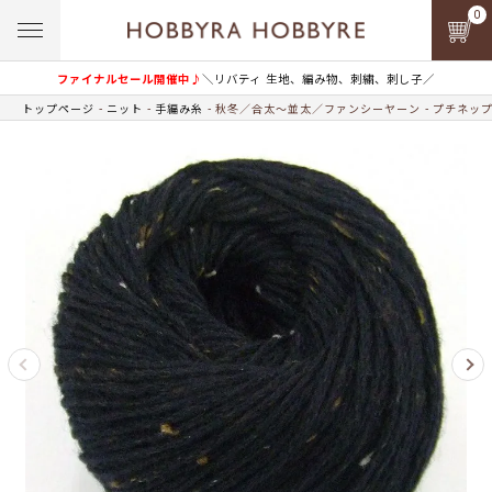
0
ファイナルセール開催中♪
＼リバティ 生地、編み物、刺繍、刺し子／
トップページ
ニット
手編み糸
秋冬／合太～並太／ファンシーヤーン
プチネップ