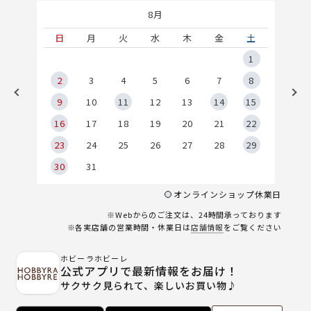
8月
土
日
月
火
水
木
金
土
5
1
2
2
3
4
5
6
7
8
9
9
10
11
12
13
14
15
6
16
17
18
19
20
21
22
23
24
25
26
27
28
29
30
31
オンラインショップ休業日
※Webからのご注文は、24時間承っております
※各実店舗の営業時間・休業日は
店舗情報
をご覧ください
ホビーラホビーレ
公式アプリで最新情報をお届け！
サクサク見られて、楽しいお買い物♪