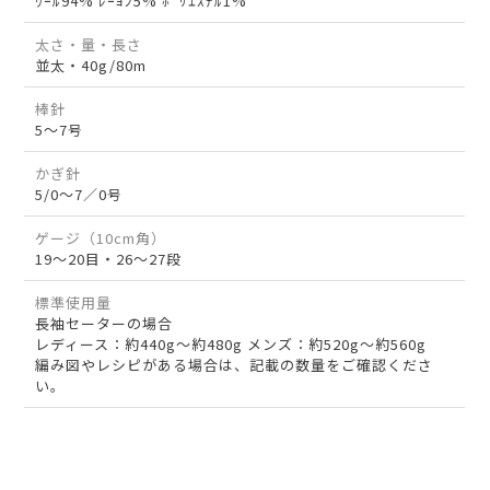
ｳｰﾙ94% ﾚｰﾖﾝ5% ﾎﾟﾘｴｽﾃﾙ1%
太さ・量・長さ
並太・40g/80m
棒針
5～7号
かぎ針
5/0～7／0号
ゲージ（10cm角）
19～20目・26～27段
標準使用量
長袖セーターの場合
レディース：約440g～約480g メンズ：約520g～約560g
編み図やレシピがある場合は、記載の数量をご確認くださ
い。