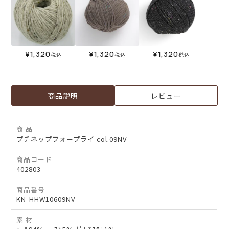
¥
1,320
¥
1,320
¥
1,320
税込
税込
税込
商品説明
レビュー
商 品
プチネップフォープライ col.09NV
商品コード
402803
商品番号
KN-HHW10609NV
素 材