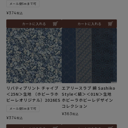
メール便5mまで可
¥
374
税込
カートに入れる
カートに入れる
リバティプリント チャイブ
エアリースラブ 綿 Sashiko
＜25N＞生地 （ホビーラホ
Style＜縞＞＜01N＞生地
ビーレオリジナル）2026ES
ホビーラホビーレデザイン
コレクション
メール便5mまで可
¥
363
税込
¥
374
税込