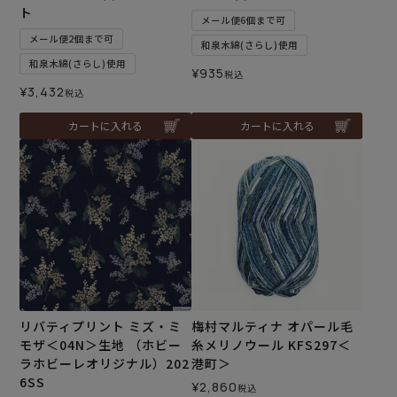
ト
メール便6個まで可
メール便2個まで可
和泉木綿(さらし)使用
和泉木綿(さらし)使用
¥
935
税込
¥
3,432
税込
カートに入れる
カートに入れる
リバティプリント ミズ・ミ
梅村マルティナ オパール毛
モザ＜04N＞生地 （ホビー
糸メリノウール KFS297＜
ラホビーレオリジナル）202
港町＞
6SS
¥
2,860
税込