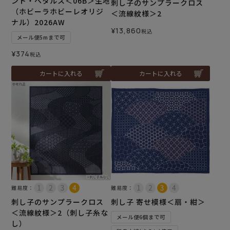
ント・ペタルス＜06B＞生地
刺し子のサンプラークロス
（ホビーラホビーレオリジ
＜流線紋様＞2
ナル）2026AW
¥
13,860
税込
メール便5mまで可
¥
374
税込
カートに入れる
カートに入れる
難易度：
難易度：
刺し子のサンプラークロス
刺し子 寄せ模様＜扇・紺＞
＜流線紋様＞2（刺し子糸な
メール便6個まで可
し）