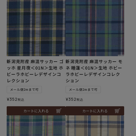
新潟見附産 麻混サッカー ゴ
新潟見附産 麻混サッカー モ
ッホ 星月夜＜01N＞生地 ホ
ネ 睡蓮＜01N＞生地 ホビー
ビーラホビーレデザインコ
ラホビーレデザインコレク
レクション
ション
メール便2mまで可
メール便2mまで可
¥
352
¥
352
税込
税込
カートに入れる
カートに入れる