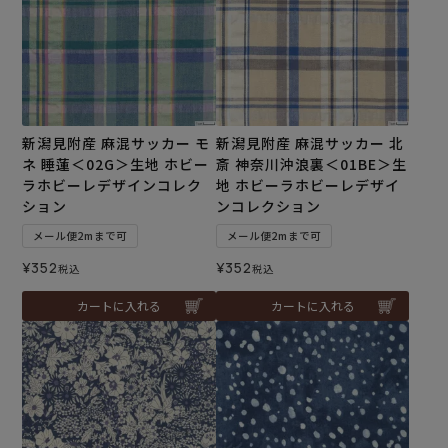
新潟見附産 麻混サッカー モ
新潟見附産 麻混サッカー 北
ネ 睡蓮＜02G＞生地 ホビー
斎 神奈川沖浪裏＜01BE＞生
ラホビーレデザインコレク
地 ホビーラホビーレデザイ
ション
ンコレクション
メール便2mまで可
メール便2mまで可
¥
352
¥
352
税込
税込
カートに入れる
カートに入れる