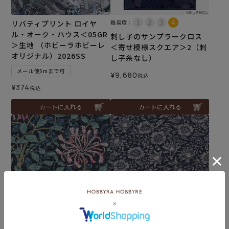
リバティプリント ロイヤ
難易度：
ル・オーク・ハウス＜05GR
刺し子のサンプラークロス
＞生地 （ホビーラホビーレ
＜寄せ模様スクエア＞2（刺
オリジナル）2026SS
し子糸なし）
メール便5mまで可
¥
9,680
税込
¥
374
税込
カートに入れる
カートに入れる
Legacy of Arts and Crafts
Legacy of Arts and Crafts