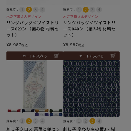
難易度：
難易度：
木之下薫さんデザイン
木之下薫さんデザイン
リングバッグ＜ツイストリ
リングバッグ＜ツイストリ
ース02X＞（編み物 材料セ
ース04X＞（編み物 材料セ
ット）
ット）
¥
8,987
¥
8,987
税込
税込
カートに入れる
カートに入れる
難易度：
難易度：
刺し子クロス 菖蒲と兜セッ
刺し子 変わり麻の葉3・紺