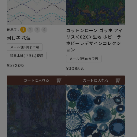
難易度：
コットンローン ゴッホ アイ
リス＜02X＞生地 ホビーラ
刺し子 花波
ホビーレデザインコレクシ
メール便6個まで可
ョン
和泉木綿(さらし)使用
メール便5mまで可
¥
572
税込
¥
308
税込
カートに入れる
カートに入れる