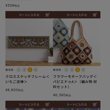
¥
308
税込
カートに入れる
カートに入れる
難易度：
難易度：
クロスステッチフレーム＜
フラワーモチーフバッグ＜
いちご泥棒＞
パピエドゥA＞（編み物 材
料セット）
¥
8,800
税込
¥
6,380
税込
カートに入れる
カートに入れる