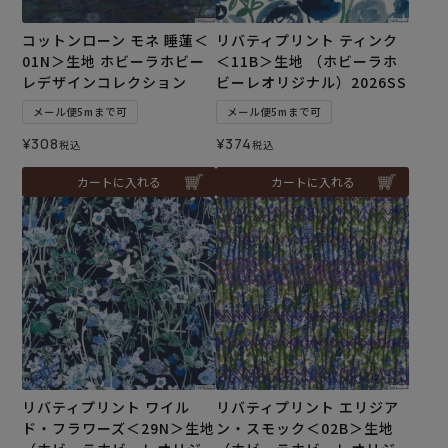
コットンローン モネ 睡蓮＜
リバティプリント ティンク
01N＞生地 ホビーラホビー
＜11B＞生地 （ホビーラホ
レデザインコレクション
ビーレオリジナル）2026SS
メール便5mまで可
メール便5mまで可
¥
308
¥
374
税込
税込
カートに入れる
カートに入れる
リバティプリント ワイル
リバティプリント エリジア
ド・フラワーズ＜29N＞生地
ン・スモック＜02B＞生地