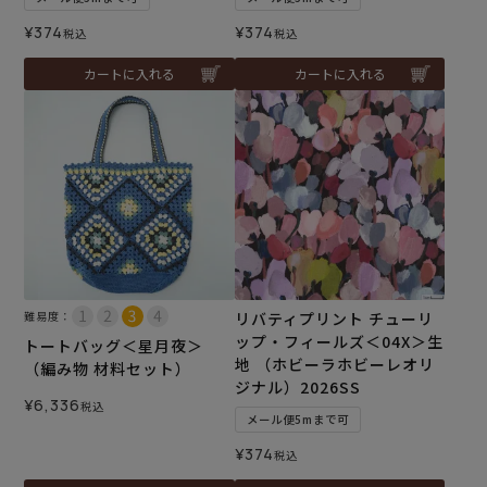
¥
374
¥
374
税込
税込
カートに入れる
カートに入れる
難易度：
リバティプリント チューリ
ップ・フィールズ＜04X＞生
トートバッグ＜星月夜＞
地 （ホビーラホビーレオリ
（編み物 材料セット）
ジナル）2026SS
¥
6,336
税込
メール便5mまで可
¥
374
税込