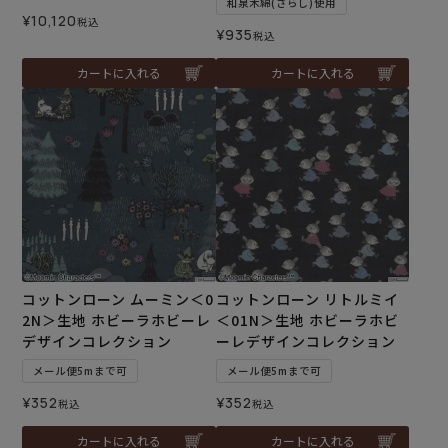
和泉木綿(さらし)使用
¥
10,120
税込
¥
935
税込
カートに入れる
カートに入れる
コットンローン ムーミン＜0
コットンローン リトルミイ
2N＞生地 ホビーラホビーレ
＜01N＞生地 ホビーラホビ
デザインコレクション
ーレデザインコレクション
メール便5mまで可
メール便5mまで可
¥
352
¥
352
税込
税込
カートに入れる
カートに入れる