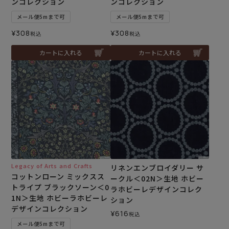
ンコレクション
ンコレクション
メール便5mまで可
メール便5mまで可
¥
308
¥
308
税込
税込
カートに入れる
カートに入れる
Legacy of Arts and Crafts
リネンエンブロイダリー サ
コットンローン ミックスス
ークル＜02N＞生地 ホビー
トライプ ブラックソーン＜0
ラホビーレデザインコレク
1N＞生地 ホビーラホビーレ
ション
デザインコレクション
¥
616
税込
メール便5mまで可