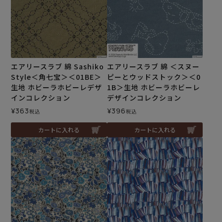
エアリースラブ 綿 Sashiko
エアリースラブ 綿 ＜スヌー
Style＜角七宝＞＜01BE＞
ピーとウッドストック＞＜0
生地 ホビーラホビーレデザ
1B＞生地 ホビーラホビーレ
インコレクション
デザインコレクション
¥
363
¥
396
税込
税込
カートに入れる
カートに入れる