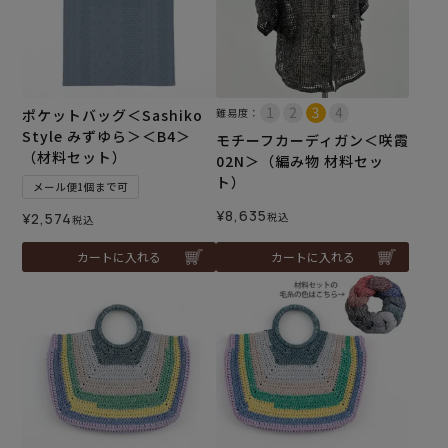
ポケットバッグ＜Sashiko
難易度：
Style みずゆら＞＜B4＞
モチーフカーディガン＜咲霞
（材料セット）
02N＞（編み物 材料セッ
ト）
メール便1個まで可
¥
8,635
¥
2,574
税込
税込
カートに入れる
カートに入れる