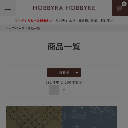
0
ファイナルセール開催中♪
＼リバティ 生地、編み物、刺繍、刺し子／
トップページ
商品一覧
商品一覧
新着順
291
件中
1
-
200
件表示
1
2