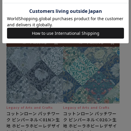
リップル ハニーサックル＜0
リップル マロウ＜01N＞生
1N＞生地 ホビーラホビーレ
地 ホビーラホビーレデザイ
デザインコレクション
ンコレクション
メール便2mまで可
メール便2mまで可
¥
308
¥
308
税込
税込
カートに入れる
カートに入れる
Legacy of Arts and Crafts
Legacy of Arts and Crafts
コットンローン パッチワー
コットンローン パッチワー
ク ピンパーネル＜01N＞生
ク ピンパーネル＜02G＞生
地 ホビーラホビーレデザイ
地 ホビーラホビーレデザイ