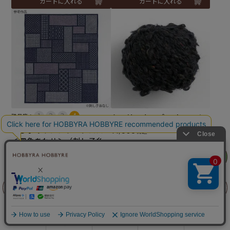
カートに入れる
カートに入れる
難易度：
カーリーネップ col.02N★
刺し子のサンプラークロス
¥
1,980
税込
＜四角あわせ＞（刺し子糸
なし）
リリヤン
フェア
¥
9,680
税込
カートに入れる
カートに入れる
前に戻る
上に戻る
商品を探す
手芸を学ぶ
ガイド
店舗情報
ログイン