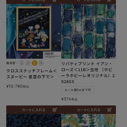
難易度：
リバティプリント イアン・
ローズ＜11B＞生地 （ホビ
クロスステッチフレーム＜
ーラホビーレオリジナル）2
スヌーピー 星空の下で＞
026SS
¥
10,780
税込
メール便5mまで可
¥
374
税込
カートに入れる
カートに入れる