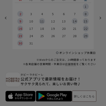
5
1
2
2
3
4
5
6
7
8
9
9
10
11
12
13
14
15
6
16
17
18
19
20
21
22
23
24
25
26
27
28
29
30
31
オンラインショップ休業日
※Webからのご注文は、24時間承っております
※各実店舗の営業時間・休業日は
店舗情報
をご覧ください
ホビーラホビーレ
公式アプリで最新情報をお届け！
サクサク見られて、楽しいお買い物♪
詳しくはこちら