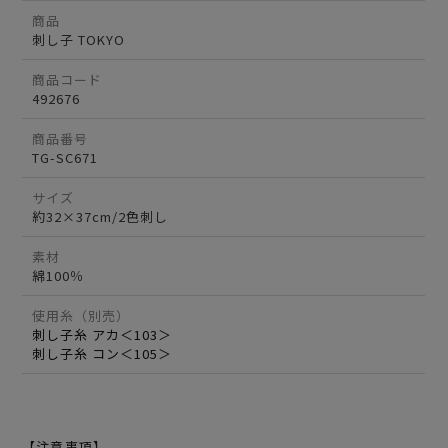
商品
刺し子 TOKYO
商品コード
492676
商品番号
TG-SC671
サイズ
約32×37cm/2色刺し
素材
綿100％
使用糸（別売）
刺し子糸 アカ＜103＞
刺し子糸 コン＜105＞
【注意事項】