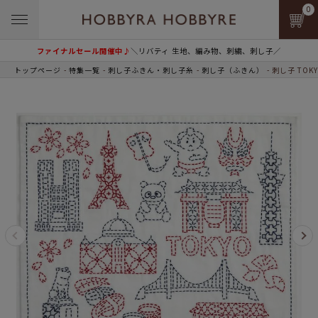
0
ファイナルセール開催中♪
＼リバティ 生地、編み物、刺繍、刺し子／
トップページ
特集一覧
刺し子ふきん・刺し子糸
刺し子（ふきん）
刺し子 TOK