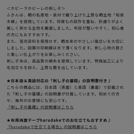
＜ホビーラホビーレの刺し子＞
ふきんは、晒の名産地・泉州で織り上げた上質な晒生地「和泉
木綿」を使用しています。何度もの試作を重ね、針通りがよく
美しく刺せる生地を厳選しました。布目が整いやすく、初心者
の方にもおすすめです。
また、蛍光染料を使用せず、晒本来のやさしい風合いを大切に
しました。図案の印刷線は水で薄くなります。刺し心地の良さ
と美しい仕上がりをお楽しみください。
刺し子糸は、高品質の綿糸を使用しています。特殊加工により
毛羽立ちを抑え、上質な艶を出しています。
★日本語＆英語対応の「刺し子の基礎」の説明書付き♪
こちらの商品には、日本語（表面）と英語（裏面）で記載され
た『刺し子の基礎』の説明書が付属しています。初めての方
や、海外のお客様にも安心です。
『刺し子の基礎』の説明書はこちら
★布用両面テープharudakeでのお仕立てもおすすめ♪
『harudakeで仕立てる場合』の説明書はこちら