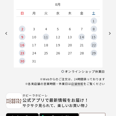
8月
土
日
月
火
水
木
金
土
5
1
2
2
3
4
5
6
7
8
9
9
10
11
12
13
14
15
6
16
17
18
19
20
21
22
23
24
25
26
27
28
29
30
31
オンラインショップ休業日
※Webからのご注文は、24時間承っております
※各実店舗の営業時間・休業日は
店舗情報
をご覧ください
ホビーラホビーレ
公式アプリで最新情報をお届け！
サクサク見られて、楽しいお買い物♪