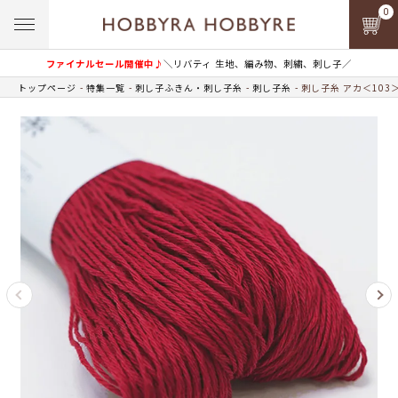
0
ファイナルセール開催中♪
＼リバティ 生地、編み物、刺繍、刺し子／
トップページ
特集一覧
刺し子ふきん・刺し子糸
刺し子糸
刺し子糸 アカ＜103