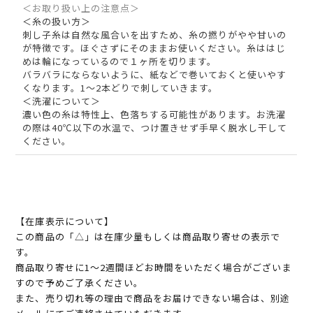
＜お取り扱い上の注意点＞
＜糸の扱い方＞
刺し子糸は自然な風合いを出すため、糸の撚りがやや甘いの
が特徴です。ほぐさずにそのままお使いください。糸ははじ
めは輪になっているので１ヶ所を切ります。
バラバラにならないように、紙などで巻いておくと使いやす
くなります。1～2本どりで刺していきます。
＜洗濯について＞
濃い色の糸は特性上、色落ちする可能性があります。お洗濯
の際は40℃以下の水温で、つけ置きせず手早く脱水し干して
ください。
【在庫表示について】
この商品の「△」は在庫少量もしくは商品取り寄せの表示で
す。
商品取り寄せに1～2週間ほどお時間をいただく場合がございま
すので予めご了承ください。
また、売り切れ等の理由で商品をお届けできない場合は、別途