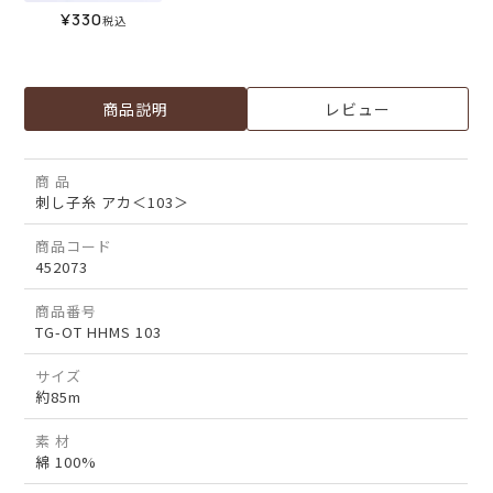
¥
330
税込
商品説明
レビュー
商 品
刺し子糸 アカ＜103＞
商品コード
452073
商品番号
TG-OT HHMS 103
サイズ
約85m
素 材
綿 100%