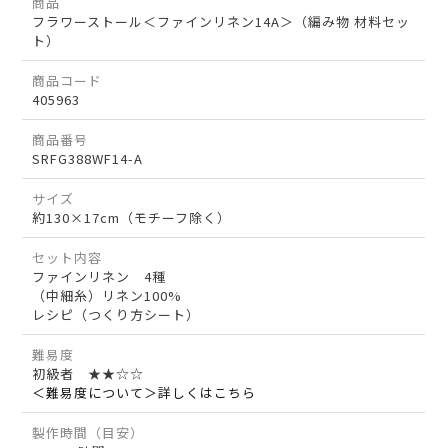
商品
フラワーストール＜ファインリネン14A＞（編み物 材料セッ
ト）
商品コード
405963
商品番号
SRFG388WF14-A
サイズ
約130×17cm（モチーフ除く）
セット内容
ファインリネン 4種
（中細糸）リネン100%
レシピ（つくり方シート）
難易度
初級者 ★★☆☆
＜難易度について＞詳しくはこちら
製作時間（目安）