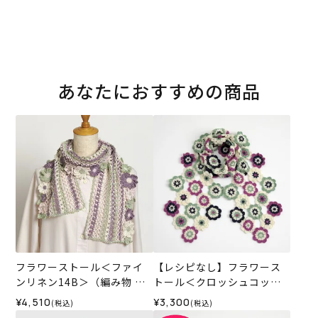
あなたにおすすめの商品
フラワーストール＜ファイ
【レシピなし】フラワース
ンリネン14B＞（編み物 材
トール＜クロッシュコット
料セット）
ン01A＞（編み物 材料セッ
¥4,510
¥3,300
(税込)
(税込)
ト）