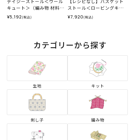
デイジーストール＜ウール
【レシピなし】バスケット
キュート＞（編み物 材料セ
ストール＜ロービングキッ
ット）
ス60G＞（編み物 材料セッ
¥5,192
¥7,920
(税込)
(税込)
ト）
カテゴリーから探す
生地
キット
刺し子
編み物