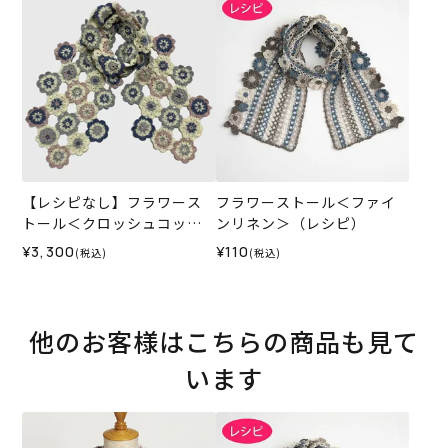
【レシピなし】フラワース
フラワーストール＜ファイ
トール＜クロッシュコット
ンリネン＞（レシピ）
ン01B＞（編み物 材料セッ
¥3,300
¥110
(税込)
(税込)
ト）
他のお客様はこちらの商品も見て
います