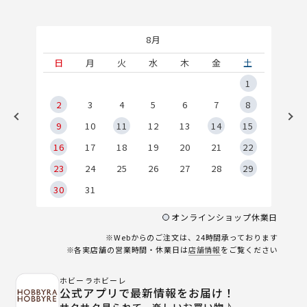
8月
土
日
月
火
水
木
金
土
5
1
2
2
3
4
5
6
7
8
9
9
10
11
12
13
14
15
6
16
17
18
19
20
21
22
23
24
25
26
27
28
29
30
31
オンラインショップ休業日
※Webからのご注文は、24時間承っております
※各実店舗の営業時間・休業日は
店舗情報
をご覧ください
ホビーラホビーレ
公式アプリで最新情報をお届け！