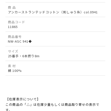
商 品
アンカーストランテッドコットン（刺しゅう糸）col.0941
商品コード
11865
商品番号
NW-ASC 941◆
サイズ
25番手・6本撚り8m
素 材
綿 100%
【在庫表示について】
この商品の「△」は在庫少量もしくは商品取り寄せの表示で
す。