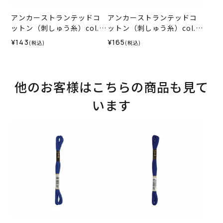
アンカーストランテッドコ
アンカーストランテッドコ
ットン（刺しゅう糸）col.1
ットン（刺しゅう糸）col.0
012
035
¥143
¥165
(税込)
(税込)
他のお客様はこちらの商品も見て
います