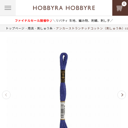
0
ファイナルセール開催中♪
＼リバティ 生地、編み物、刺繍、刺し子／
トップページ
用具
刺しゅう糸
アンカーストランテッドコットン（刺しゅう糸）col.