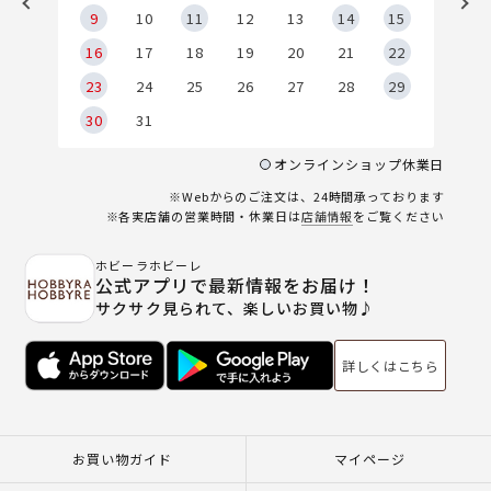
9
9
10
11
12
13
14
15
6
16
17
18
19
20
21
22
23
24
25
26
27
28
29
30
31
オンラインショップ休業日
※Webからのご注文は、24時間承っております
※各実店舗の営業時間・休業日は
店舗情報
をご覧ください
ホビーラホビーレ
公式アプリで最新情報をお届け！
サクサク見られて、楽しいお買い物♪
詳しくはこちら
お買い物ガイド
マイページ