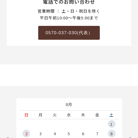
電話でのお問い合わせ
営業時間 ： 土・日・祝日を除く
平日午前10:00～午後5:00まで
0570-037-030(代表）
8月
土
日
月
火
水
木
金
土
5
1
2
2
3
4
5
6
7
8