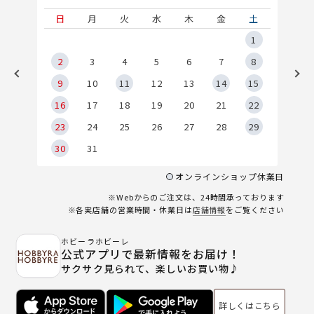
土
日
月
火
水
木
金
土
5
1
2
2
3
4
5
6
7
8
9
9
10
11
12
13
14
15
6
16
17
18
19
20
21
22
23
24
25
26
27
28
29
30
31
オンラインショップ休業日
※Webからのご注文は、24時間承っております
※各実店舗の営業時間・休業日は
店舗情報
をご覧ください
ホビーラホビーレ
公式アプリで最新情報をお届け！
サクサク見られて、楽しいお買い物♪
詳しくはこちら