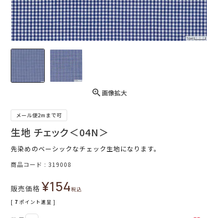
画像拡大
メール便2mまで可
生地 チェック＜04N＞
先染めのベーシックなチェック生地になります。
商品コード
319008
¥
154
販売価格
税込
[
7
ポイント進呈 ]