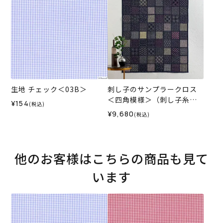
生地 チェック＜03B＞
刺し子のサンプラークロス
＜四角模様＞（刺し子糸な
¥154
(税込)
し）
¥9,680
(税込)
他のお客様はこちらの商品も見て
います