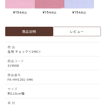
¥
154
¥
154
¥
154
税込
税込
税込
商品説明
レビュー
商 品
生地 チェック＜04N＞
商品コード
319008
商品番号
FA-HHS201-04N
サイズ
約110cm幅
素 材