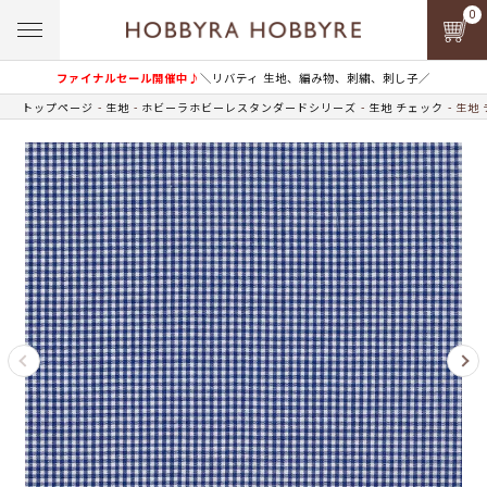
0
ファイナルセール開催中♪
＼リバティ 生地、編み物、刺繍、刺し子／
トップページ
生地
ホビーラホビーレスタンダードシリーズ
生地 チェック
生地 